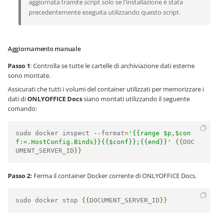
aggiornata tramite script solo se l'installazione è stata
precedentemente eseguita utilizzando questo script.
Aggiornamento manuale
Passo 1
: Controlla se tutte le cartelle di archiviazione dati esterne
sono montate.
Assicurati che tutti i volumi del container utilizzati per memorizzare i
dati di
ONLYOFFICE Docs
siano montati utilizzando il seguente
comando:
sudo docker inspect 
--
format
=
'{{range $p,$con
f:=.HostConfig.Binds}}{{$conf}};{{end}}'
{{
DOC
UMENT_SERVER_ID
}}
Passo 2:
Ferma il container Docker corrente di ONLYOFFICE Docs.
sudo docker stop 
{{
DOCUMENT_SERVER_ID
}}