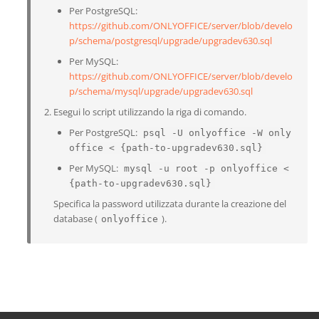
Per PostgreSQL:
https://github.com/ONLYOFFICE/server/blob/develo
p/schema/postgresql/upgrade/upgradev630.sql
Per MySQL:
https://github.com/ONLYOFFICE/server/blob/develo
p/schema/mysql/upgrade/upgradev630.sql
Esegui lo script utilizzando la riga di comando.
Per PostgreSQL:
psql -U onlyoffice -W only
office < {path-to-upgradev630.sql}
Per MySQL:
mysql -u root -p onlyoffice <
{path-to-upgradev630.sql}
Specifica la password utilizzata durante la creazione del
database (
).
onlyoffice