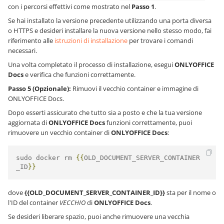
con i percorsi effettivi come mostrato nel
Passo 1
.
Se hai installato la versione precedente utilizzando una porta diversa
o HTTPS e desideri installare la nuova versione nello stesso modo, fai
riferimento alle
istruzioni di installazione
per trovare i comandi
necessari.
Una volta completato il processo di installazione, esegui
ONLYOFFICE
Docs
e verifica che funzioni correttamente.
Passo 5 (Opzionale):
Rimuovi il vecchio container e immagine di
ONLYOFFICE Docs.
Dopo esserti assicurato che tutto sia a posto e che la tua versione
aggiornata di
ONLYOFFICE Docs
funzioni correttamente, puoi
rimuovere un vecchio container di
ONLYOFFICE Docs
:
sudo docker rm 
{{
OLD_DOCUMENT_SERVER_CONTAINER
_ID
}}
dove
{{OLD_DOCUMENT_SERVER_CONTAINER_ID}}
sta per il nome o
l'ID del container
VECCHIO
di
ONLYOFFICE Docs
.
Se desideri liberare spazio, puoi anche rimuovere una vecchia