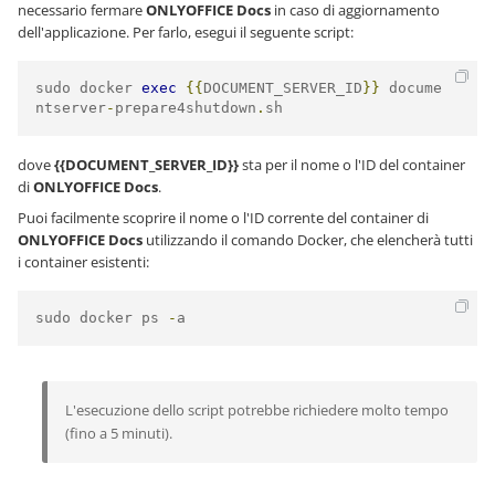
necessario fermare
ONLYOFFICE Docs
in caso di aggiornamento
dell'applicazione. Per farlo, esegui il seguente script:
sudo docker 
exec
{{
DOCUMENT_SERVER_ID
}}
 docume
ntserver
-
prepare4shutdown
.
sh
dove
{{DOCUMENT_SERVER_ID}}
sta per il nome o l'ID del container
di
ONLYOFFICE Docs
.
Puoi facilmente scoprire il nome o l'ID corrente del container di
ONLYOFFICE Docs
utilizzando il comando Docker, che elencherà tutti
i container esistenti:
sudo docker ps 
-
a
L'esecuzione dello script potrebbe richiedere molto tempo
(fino a 5 minuti).