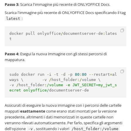
Passo 3:
Scarica l'immagine più recente di ONLYOFFICE Docs.
Scarica l'immagine più recente di ONLYOFFICE Docs specificando il tag
:
latest
docker pull onlyoffice
/
documentserver
-
de
:
lates
t
Passo 4:
Esegui la nuova immagine con gli stessi percorsi di
mappatura.
sudo docker run 
-
i 
-
t 
-
d 
-
p 
80
:
80
--
restart
=
al
ways \        
-
v 
/
host_folder
:/
volume \        
-
v 
/
host_folder
:
/volume -e JWT_SECRET=my_jwt_s
ecret onlyoffice/
documentserver
-
de
Assicurati di eseguire la nuova immagine con i percorsi delle cartelle
mappati
esattamente
come erano stati montati per la versione
precedente, altrimenti i dati memorizzati in queste cartelle non
verranno rilevati automaticamente. Per farlo, specifica gli argomenti
dell'opzione
, sostituendo i valori
-v
/host_folder:/volume