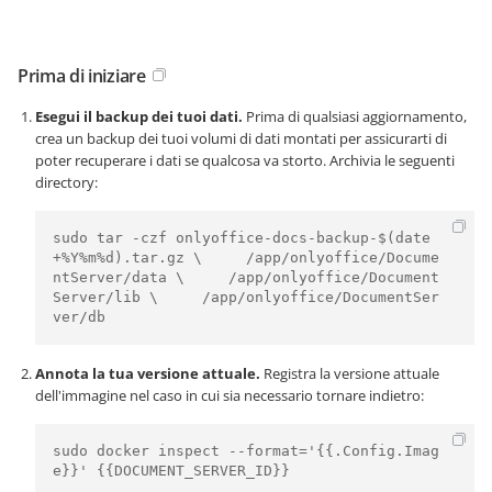
Prima di iniziare
Esegui il backup dei tuoi dati.
Prima di qualsiasi aggiornamento,
crea un backup dei tuoi volumi di dati montati per assicurarti di
poter recuperare i dati se qualcosa va storto. Archivia le seguenti
directory:
sudo tar -czf onlyoffice-docs-backup-$(date 
+%Y%m%d).tar.gz \     /app/onlyoffice/Docume
ntServer/data \     /app/onlyoffice/Document
Server/lib \     /app/onlyoffice/DocumentSer
ver/db
Annota la tua versione attuale.
Registra la versione attuale
dell'immagine nel caso in cui sia necessario tornare indietro:
sudo docker inspect --format='{{.Config.Imag
e}}' {{DOCUMENT_SERVER_ID}}