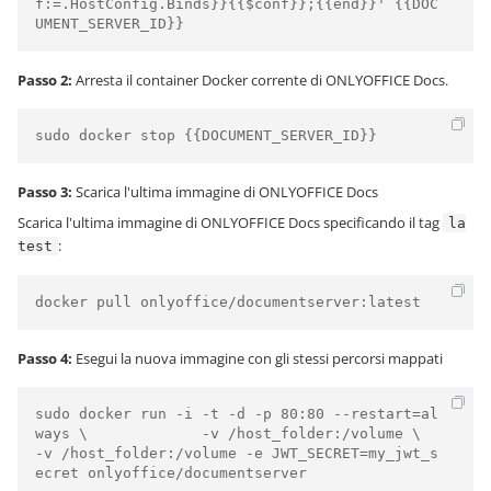
f:=.HostConfig.Binds}}{{$conf}};{{end}}' {{DOC
UMENT_SERVER_ID}}
Passo 2:
Arresta il container Docker corrente di ONLYOFFICE Docs.
sudo docker stop {{DOCUMENT_SERVER_ID}}
Passo 3:
Scarica l'ultima immagine di ONLYOFFICE Docs
Scarica l'ultima immagine di ONLYOFFICE Docs specificando il tag
la
:
test
docker pull onlyoffice/documentserver:latest
Passo 4:
Esegui la nuova immagine con gli stessi percorsi mappati
sudo docker run -i -t -d -p 80:80 --restart=al
ways \             -v /host_folder:/volume \             
-v /host_folder:/volume -e JWT_SECRET=my_jwt_s
ecret onlyoffice/documentserver         