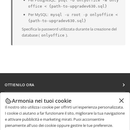
Per PostgreSQL:
psql -U onlyoffice -W only
office < {path-to-upgradev630.sql}
Per MySQL:
mysql -u root -p onlyoffice <
{path-to-upgradev630.sql}
Specifica la password utilizzata durante la creazione del
database (
).
onlyoffice
OTTIENILO ORA
Docs
COLLABORA
Armonia nei tuoi cookie
DocSpace
Il nostro sito utilizza i cookie per offrirti un'esperienza personalizzata.
Per i contributori
RICEVI NOTIZIE
I cookie ci aiutano a far funzionare il sito, migliorare la tua navigazione
Workspace
Per i traduttori
e attivare pubblicità e marketing mirati. Puoi acconsentire
Blog
Connettori
pienamente all'uso dei cookie oppure gestire le tue preferenze.
RICEVI AIUTO
Per gli influencer