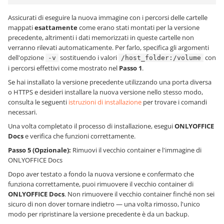
Assicurati di eseguire la nuova immagine con i percorsi delle cartelle
mappati
esattamente
come erano stati montati per la versione
precedente, altrimenti i dati memorizzati in queste cartelle non
verranno rilevati automaticamente. Per farlo, specifica gli argomenti
dell'opzione
sostituendo i valori
con
-v
/host_folder:/volume
i percorsi effettivi come mostrato nel
Passo 1
.
Se hai installato la versione precedente utilizzando una porta diversa
o HTTPS e desideri installare la nuova versione nello stesso modo,
consulta le seguenti
istruzioni di installazione
per trovare i comandi
necessari.
Una volta completato il processo di installazione, esegui
ONLYOFFICE
Docs
e verifica che funzioni correttamente.
Passo 5 (Opzionale):
Rimuovi il vecchio container e l'immagine di
ONLYOFFICE Docs
Dopo aver testato a fondo la nuova versione e confermato che
funziona correttamente, puoi rimuovere il vecchio container di
ONLYOFFICE Docs
. Non rimuovere il vecchio container finché non sei
sicuro di non dover tornare indietro — una volta rimosso, l'unico
modo per ripristinare la versione precedente è da un backup.