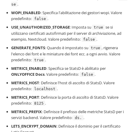
.
se
WOPI_ENABLED
: Specifica l'abilitazione dei gestori wopi. Valore
predefinito:
.
false
USE_UNAUTHORIZED_STORAGE
: Imposta su
se si
true
utilizzano certificati autofirmati per il server di archiviazione, ad
esempio, Nextcloud. Valore predefinito:
.
false
GENERATE_FONTS
: Quando è impostato su
, rigenera
true
l'elenco dei font e le miniature dei font ecc. a ogni avvio. Valore
predefinito:
.
true
METRICS_ENABLED
: Specifica se StatsD è abilitato per
ONLYOFFICE Docs
. Valore predefinito:
.
false
METRICS_HOST
: Definisce l'host di ascolto di StatsD. Valore
predefinito:
.
localhost
METRICS_PORT
: Definisce la porta di ascolto di StatsD. Valore
predefinito:
.
8125
METRICS_PREFIX
: Definisce il prefisso delle metriche StatsD per i
servizi backend. Valore predefinito:
.
ds.
LETS_ENCRYPT_DOMAIN
: Definisce il dominio per il certificato