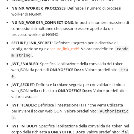
NGINX_WORKER_PROCESSES
: Definisce il numero di processi
worker di NGINX.
NGINX_WORKER_CONNECTIONS
: Imposta il numero massimo di
connessioni simultanee che possono essere aperte da un
processo worker di NGINX.
SECURE_LINK_SECRET
: Definisce il segreto per la direttiva di
configurazione nginx
secure_link_md5
. Valore predefinito:
rando
.
m string
JWT_ENABLED
: Specifica l'abilitazione della convalida del token
web JSON da parte di
ONLYOFFICE Docs
. Valore predefinito:
tru
.
e
JWT_SECRET
: Definisce la chiave segreta per convalidare il token
web JSON nella richiesta a
ONLYOFFICE Docs
. Valore predefinito:
valore casuale.
JWT_HEADER
: Definisce l'intestazione HTTP che verrà utilizzata
per inviare il token web JSON. Valore predefinito:
Authorizatio
.
n
JWT_IN_BODY
: Specifica l'abilitazione della convalida del token nel
corpo della richiesta a
ONLYOFFICE Docs
. Valore predefinito:
fal