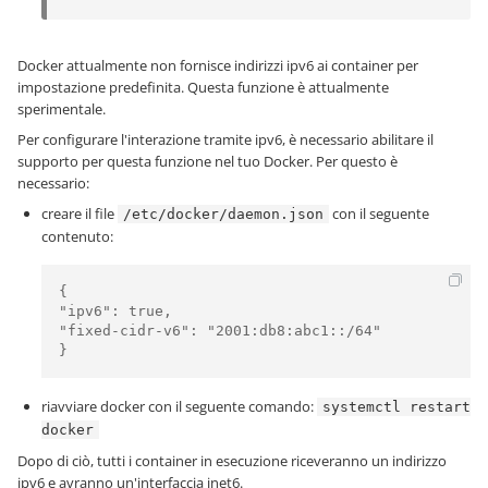
Docker attualmente non fornisce indirizzi ipv6 ai container per
impostazione predefinita. Questa funzione è attualmente
sperimentale.
Per configurare l'interazione tramite ipv6, è necessario abilitare il
supporto per questa funzione nel tuo Docker. Per questo è
necessario:
creare il file
con il seguente
/etc/docker/daemon.json
contenuto:
{

"ipv6": true,

"fixed-cidr-v6": "2001:db8:abc1::/64"

}
riavviare docker con il seguente comando:
systemctl restart
docker
Dopo di ciò, tutti i container in esecuzione riceveranno un indirizzo
ipv6 e avranno un'interfaccia inet6.