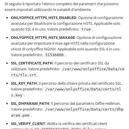
Di seguito è riportato l'elenco completo dei parametri che possono
essere impostati utilizzando le variabili d'ambiente.
ONLYOFFICE_HTTPS_HSTS_ENABLED
: Opzione di configurazione
avanzata per disattivare la configurazione HSTS. Applicabile solo
quando SSL è in uso. Valore predefinito:
.
true
ONLYOFFICE_HTTPS_HSTS_MAXAGE
: Opzione di configurazione
avanzata per impostare il max-age HSTS nella configurazione
vHost di onlyoffice NGINX. Applicabile solo quando SSL è in uso.
Valore predefinito:
.
31536000
SSL_CERTIFICATE_PATH
: Il percorso del certificato SSL da
utilizzare. Valore predefinito:
/var/www/onlyoffice/Data/ce
.
rts/tls.crt
SSL_KEY_PATH
: Il percorso della chiave privata del certificato SSL.
Valore predefinito:
/var/www/onlyoffice/Data/certs/tl
.
s.key
SSL_DHPARAM_PATH
: Il percorso del parametro Diffie-Hellman.
Valore predefinito:
/var/www/onlyoffice/Data/certs/dhp
.
aram.pem
SSL_VERIFY_CLIENT
: Abilita la verifica dei certificati client