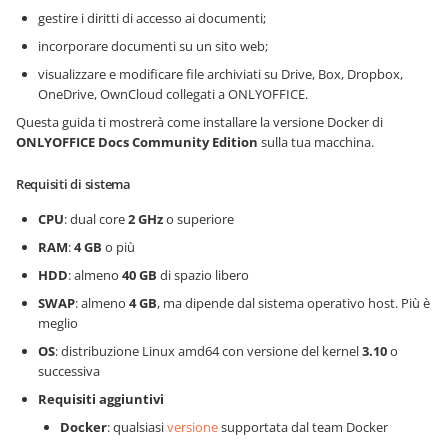
gestire i diritti di accesso ai documenti;
incorporare documenti su un sito web;
visualizzare e modificare file archiviati su Drive, Box, Dropbox,
OneDrive, OwnCloud collegati a ONLYOFFICE.
Questa guida ti mostrerà come installare la versione Docker di
ONLYOFFICE Docs
Community Edition
sulla tua macchina.
Requisiti di sistema
CPU
: dual core
2 GHz
o superiore
RAM
:
4 GB
o più
HDD
: almeno
40 GB
di spazio libero
SWAP
: almeno
4 GB
, ma dipende dal sistema operativo host. Più è
meglio
OS
: distribuzione Linux amd64 con versione del kernel
3.10
o
successiva
Requisiti aggiuntivi
Docker
: qualsiasi
versione
supportata dal team Docker