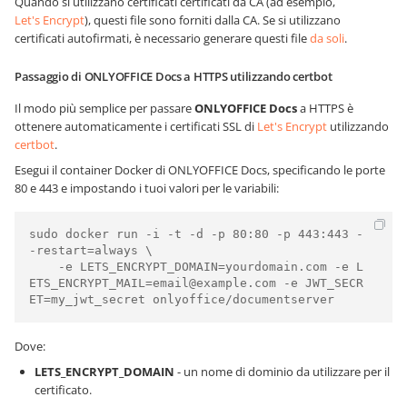
Quando si utilizzano certificati certificati da CA (ad esempio,
Let's Encrypt
), questi file sono forniti dalla CA. Se si utilizzano
certificati autofirmati, è necessario generare questi file
da soli
.
Passaggio di ONLYOFFICE Docs a HTTPS utilizzando certbot
Il modo più semplice per passare
ONLYOFFICE Docs
a HTTPS è
ottenere automaticamente i certificati SSL di
Let's Encrypt
utilizzando
certbot
.
Esegui il container Docker di ONLYOFFICE Docs, specificando le porte
80 e 443 e impostando i tuoi valori per le variabili:
sudo docker run -i -t -d -p 80:80 -p 443:443 -
-restart=always \

    -e LETS_ENCRYPT_DOMAIN=yourdomain.com -e L
ETS_ENCRYPT_MAIL=email@example.com -e JWT_SECR
ET=my_jwt_secret onlyoffice/documentserver
Dove:
LETS_ENCRYPT_DOMAIN
- un nome di dominio da utilizzare per il
certificato.