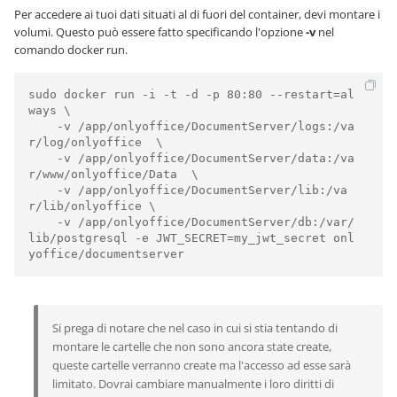
Per accedere ai tuoi dati situati al di fuori del container, devi montare i
volumi. Questo può essere fatto specificando l'opzione
-v
nel
comando docker run.
sudo docker run -i -t -d -p 80:80 --restart=al
ways \

    -v /app/onlyoffice/DocumentServer/logs:/va
r/log/onlyoffice  \

    -v /app/onlyoffice/DocumentServer/data:/va
r/www/onlyoffice/Data  \

    -v /app/onlyoffice/DocumentServer/lib:/va
r/lib/onlyoffice \

    -v /app/onlyoffice/DocumentServer/db:/var/
lib/postgresql -e JWT_SECRET=my_jwt_secret onl
Si prega di notare che nel caso in cui si stia tentando di
montare le cartelle che non sono ancora state create,
queste cartelle verranno create ma l'accesso ad esse sarà
limitato. Dovrai cambiare manualmente i loro diritti di