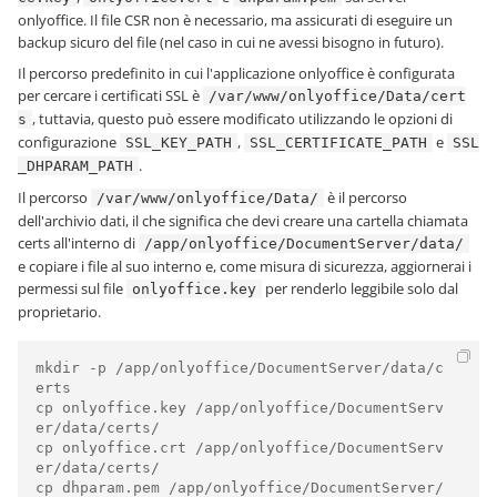
onlyoffice. Il file CSR non è necessario, ma assicurati di eseguire un
backup sicuro del file (nel caso in cui ne avessi bisogno in futuro).
Il percorso predefinito in cui l'applicazione onlyoffice è configurata
per cercare i certificati SSL è
/var/www/onlyoffice/Data/cert
, tuttavia, questo può essere modificato utilizzando le opzioni di
s
configurazione
,
e
SSL_KEY_PATH
SSL_CERTIFICATE_PATH
SSL
.
_DHPARAM_PATH
Il percorso
è il percorso
/var/www/onlyoffice/Data/
dell'archivio dati, il che significa che devi creare una cartella chiamata
certs all'interno di
/app/onlyoffice/DocumentServer/data/
e copiare i file al suo interno e, come misura di sicurezza, aggiornerai i
permessi sul file
per renderlo leggibile solo dal
onlyoffice.key
proprietario.
mkdir -p /app/onlyoffice/DocumentServer/data/c
erts

cp onlyoffice.key /app/onlyoffice/DocumentServ
er/data/certs/

cp onlyoffice.crt /app/onlyoffice/DocumentServ
er/data/certs/

cp dhparam.pem /app/onlyoffice/DocumentServer/