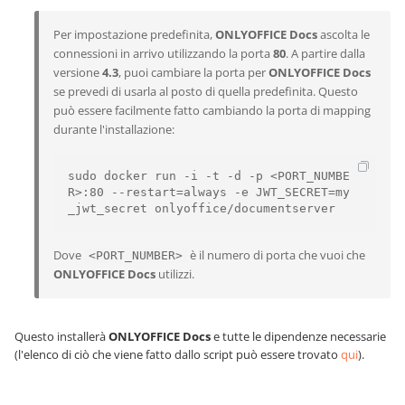
Per impostazione predefinita,
ONLYOFFICE Docs
ascolta le
connessioni in arrivo utilizzando la porta
80
. A partire dalla
versione
4.3
, puoi cambiare la porta per
ONLYOFFICE Docs
se prevedi di usarla al posto di quella predefinita. Questo
può essere facilmente fatto cambiando la porta di mapping
durante l'installazione:
sudo docker run -i -t -d -p <PORT_NUMBE
R>:80 --restart=always -e JWT_SECRET=my
_jwt_secret onlyoffice/documentserver
Dove
è il numero di porta che vuoi che
<PORT_NUMBER>
ONLYOFFICE Docs
utilizzi.
Questo installerà
ONLYOFFICE Docs
e tutte le dipendenze necessarie
(l'elenco di ciò che viene fatto dallo script può essere trovato
qui
).