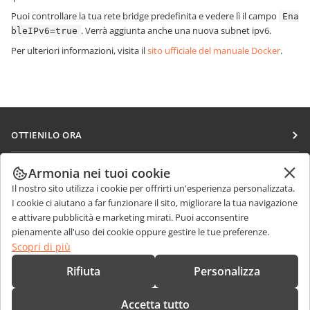
Puoi controllare la tua rete bridge predefinita e vedere lì il campo
Ena
. Verrà aggiunta anche una nuova subnet ipv6.
bleIPv6=true
Per ulteriori informazioni, visita il
sito ufficiale del manuale Docker
.
OTTIENILO ORA
Docs
COLLABORA
Armonia nei tuoi cookie
DocSpace
Il nostro sito utilizza i cookie per offrirti un'esperienza personalizzata.
Per i contributori
RICEVI NOTIZIE
I cookie ci aiutano a far funzionare il sito, migliorare la tua navigazione
Workspace
Per i traduttori
e attivare pubblicità e marketing mirati. Puoi acconsentire
Blog
Connettori
pienamente all'uso dei cookie oppure gestire le tue preferenze.
RICEVI AIUTO
Per gli influencer
Scopri di più
App desktop
Forum
Offerte di lavoro
CONTATTACI
Rifiuta
Personalizza
App mobili
Corsi di formazione
Domande sulle vendite
sales@onlyoffice.com
onlyoffice.com
Accetta tutto
Webinar