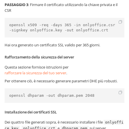
PASSAGGIO 3
: Firmare il certificato utilizzando la chiave privata e il
CSR
openssl x509 -req -days 365 -in onlyoffice.csr 
Hai ora generato un certificato SSL valido per 365 giorni.
Rafforzamento della sicurezza del server
Questa sezione fornisce istruzioni per
rafforzare la sicurezza del tuo server
.
Per ottenere ciò, è necessario generare parametri DHE più robusti.
openssl dhparam -out dhparam.pem 2048
Installazione dei certificati SSL
Dei quattro file generati sopra, è necessario installare i file
onlyoffi
,
e
sul server
ce.key
onlyoffice.crt
dhparam.pem