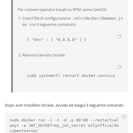
Per i sistemi operativi basati su RPM come CentOS:
Crea il file di configurazione
/etc/docker/daemon.js
con il seguente contenuto:
on
{ "dns" : [ "8.8.8.8" ] }
Riavvia il servizio Docker:
sudo systemctl restart docker.service
Dopo aver installato Docker, avvialo ed esegui il seguente comando:
sudo docker run -i -t -d -p 80:80 --restart=al
ways -e JWT_SECRET=my_jwt_secret onlyoffice/do
cumentserver