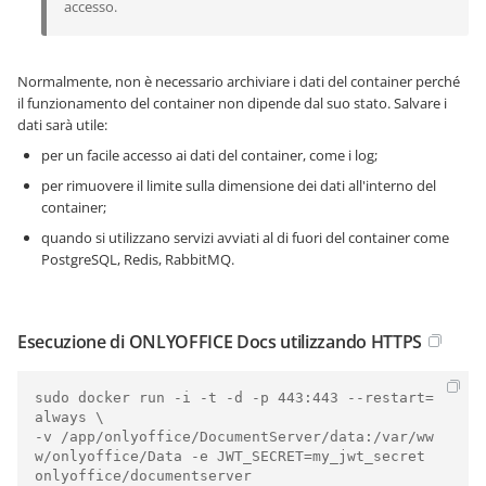
accesso.
Normalmente, non è necessario archiviare i dati del container perché
il funzionamento del container non dipende dal suo stato. Salvare i
dati sarà utile:
per un facile accesso ai dati del container, come i log;
per rimuovere il limite sulla dimensione dei dati all'interno del
container;
quando si utilizzano servizi avviati al di fuori del container come
PostgreSQL, Redis, RabbitMQ.
Esecuzione di ONLYOFFICE Docs utilizzando HTTPS
sudo docker run -i -t -d -p 443:443 --restart=
always \

-v /app/onlyoffice/DocumentServer/data:/var/ww
w/onlyoffice/Data -e JWT_SECRET=my_jwt_secret 
onlyoffice/documentserver