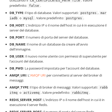
utilizzando il
. Valore
CA_CERTIFICATES_PATH file
predefinito:
.
false
DB_TYPE
: Il tipo di database. Valori supportati:
,
postgres
mar
o
. Valore predefinito:
.
iadb
mysql
postgres
DB_HOST
: L'indirizzo IP o il nome dell'host in cui è in esecuzione il
server del database.
DB_PORT
: Il numero di porta del server del database.
DB_NAME
: Il nome di un database da creare all'avvio
dell'immagine.
DB_USER
: Il nuovo nome utente con permessi di superutente per
l'account del database.
DB_PWD
: La password impostata per l'account del database.
AMQP_URI
: L'
AMQP URI
per connettersi al server del broker di
messaggi.
AMQP_TYPE
: Il tipo di broker di messaggi. Valori supportati:
rabb
o
. Valore predefinito:
.
itmq
activemq
rabbitmq
REDIS_SERVER_HOST
: L'indirizzo IP o il nome dell'host in cui è in
esecuzione il server Redis.
REDIS_SERVER_PORT
: Il numero di porta del server Redis.