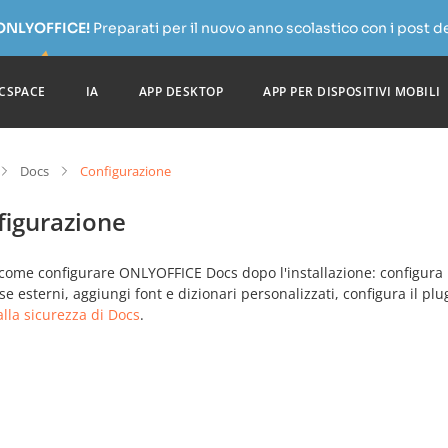
 ONLYOFFICE!
Preparati per il nuovo anno scolastico con i post de
CSPACE
IA
APP DESKTOP
APP PER DISPOSITIVI MOBILI
Docs
Configurazione
figurazione
come configurare ONLYOFFICE Docs dopo l'installazione: configura l'au
e esterni, aggiungi font e dizionari personalizzati, configura il plug
lla sicurezza di Docs
.