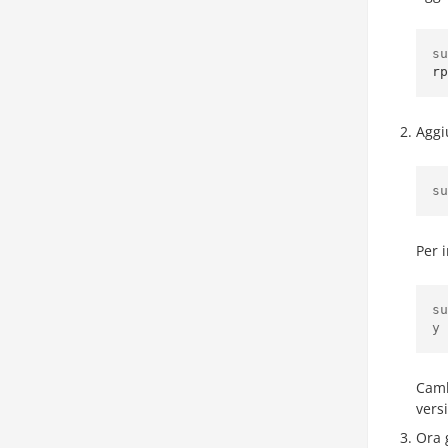
su
rp
Aggi
su
Per 
su
y 
Camb
versi
Ora 