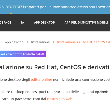
 ONLYOFFICE!
Preparati per il nuovo anno scolastico con i post de
CSPACE
IA
APP DESKTOP
APP PER DISPOSITIVI MOBILI
App desktop
Installazione
Installazione su Red Hat, CentOS e d
articolo è stato tradotto dall'AI
allazione su Red Hat, CentOS e derivati
sione desktop degli
editor online
non richiede una connessione costa
tallare Desktop Editors, puoi utilizzare una delle seguenti opzioni:
ricare un pacchetto .rpm dal
nostro sito web
,