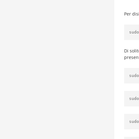
Per dis
sudo
Di soli
presen
sudo
sudo
sudo