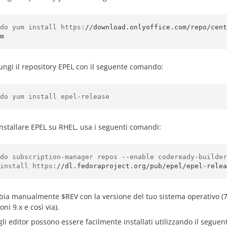
do yum install https
:
//download.onlyoffice.com/repo/cent
m
ungi il repository EPEL con il seguente comando:
do yum install epel
-
release
installare EPEL su RHEL, usa i seguenti comandi:
do subscription
-
manager repos 
--
enable codeready
-
builder
install https
:
//dl.fedoraproject.org/pub/epel/epel-relea
ia manualmente $REV con la versione del tuo sistema operativo (7 per
oni 9.x e così via).
gli editor possono essere facilmente installati utilizzando il segue