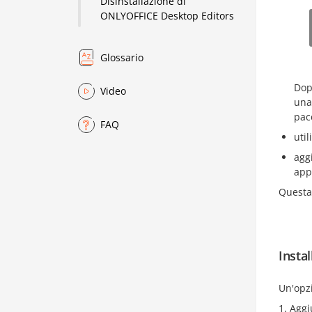
Disinstallazione di
ONLYOFFICE Desktop Editors
Glossario
Dop
Video
una 
pac
FAQ
uti
agg
app
Questa 
Insta
Un'opzi
Aggi