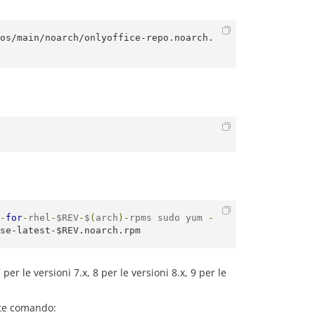
os/main/noarch/onlyoffice-repo.noarch.
-
for
-
rhel
-
$REV
-
$
(
arch
)-
rpms sudo yum 
-
se-latest-$REV.noarch.rpm
 le versioni 7.x, 8 per le versioni 8.x, 9 per le
nte comando: