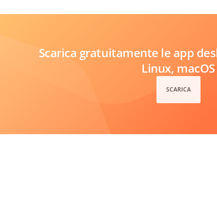
Scarica gratuitamente le app de
Linux, macOS
SCARICA