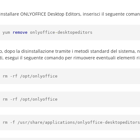
installare ONLYOFFICE Desktop Editors, inserisci il seguente coma
 yum 
remove
 onlyoffice
-
desktopeditors
to, dopo la disinstallazione tramite i metodi standard del sistema, 
ti, esegui il seguente comando per rimuovere eventuali elementi ri
 rm -rf /opt/onlyoffice
 rm -rf /opt/onlyoffice
 rm -f /usr/share/applications/onlyoffice-desktopeditors