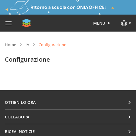
Ritorno a scuola con ONLYOFFICE!
MENU
Home
IA
Configurazione
Configurazione
OTTIENILO ORA
Docs
COLLABORA
DocSpace
Per i contributori
RICEVI NOTIZIE
Workspace