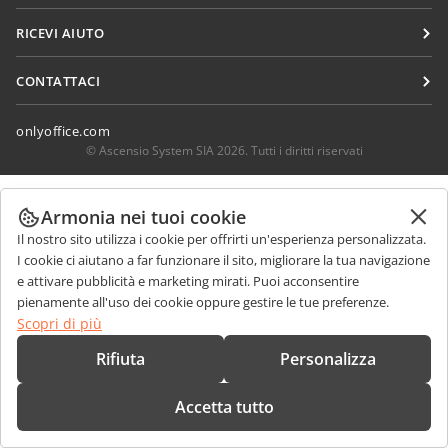
Per i traduttori
Blog
Connettori
RICEVI AIUTO
Per gli influencer
App desktop
Forum
Offerte di lavoro
CONTATTACI
App mobili
Corsi di formazione
Domande sulle vendite
sales@onlyoffice.com
onlyoffice.com
Webinar
Richieste per i partner
partners@onlyoffice.com
© Ascensio System SIA 2026. Tutti i diritti riservati
White papers
Richieste stampa
press@onlyoffice.com
Modulo di contatto per il supporto
Armonia nei tuoi cookie
Richiedi una chiamata
Ordina demo
Il nostro sito utilizza i cookie per offrirti un'esperienza personalizzata.
I cookie ci aiutano a far funzionare il sito, migliorare la tua navigazione
e attivare pubblicità e marketing mirati. Puoi acconsentire
pienamente all'uso dei cookie oppure gestire le tue preferenze.
Scopri di più
Rifiuta
Personalizza
Accetta tutto