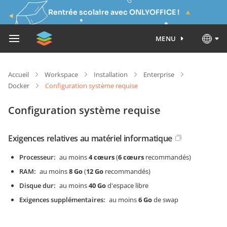
Rentrée scolaire avec ONLYOFFICE !
MENU
Accueil
Workspace
Installation
Enterprise
Docker
Configuration système requise
Configuration système requise
Exigences relatives au matériel informatique
Processeur
au moins
4 cœurs
(
6 cœurs
recommandés)
RAM
au moins
8 Go
(
12 Go
recommandés)
Disque dur
au moins
40 Go
d'espace libre
Exigences supplémentaires
au moins
6 Go
de swap