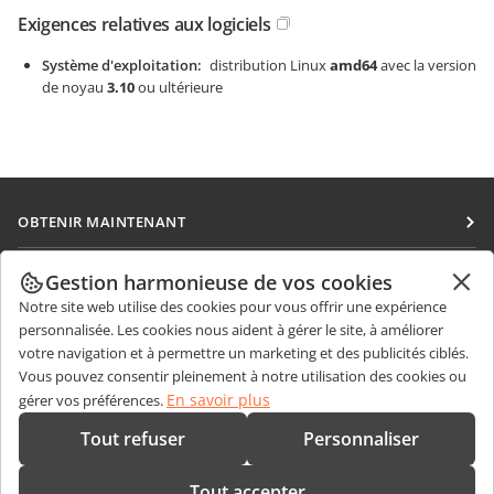
Exigences relatives aux logiciels
Système d'exploitation
distribution Linux
amd64
avec la version
de noyau
3.10
ou ultérieure
OBTENIR MAINTENANT
Docs
COLLABORATION
Gestion harmonieuse de vos cookies
DocSpace
Notre site web utilise des cookies pour vous offrir une expérience
Pour les contributeurs
OBTENIR DES NOUVELLES
personnalisée. Les cookies nous aident à gérer le site, à améliorer
Workspace
Pour les traducteurs
votre navigation et à permettre un marketing et des publicités ciblés.
Blog
Connecteurs
Vous pouvez consentir pleinement à notre utilisation des cookies ou
OBTENIR DE L'AIDE
Pour les influenceurs
En savoir plus
gérer vos préférences.
Applications de bureau
Forum
Offres d'emploi
CONTACTEZ-NOUS
Tout refuser
Personnaliser
Applications mobiles
Cours de formation
Questions de ventes
sales@onlyoffice.com
onlyoffice.com
Tout accepter
Webinaires