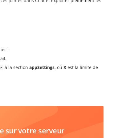
ces jointes dans Chat et exploiter pleinement les
ier :
ail.
à la section
appSettings
, où
X
est la limite de
>
sur votre serveur