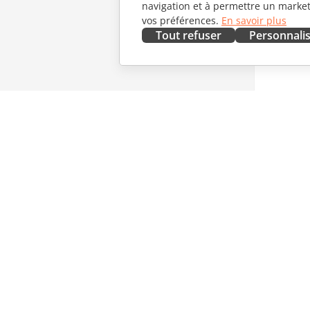
navigation et à permettre un marketi
vos préférences.
En savoir plus
Tout refuser
Personnali
OBTENIR MAINTENANT
COLLAB
Docs
Pour les 
DocSpace
Pour les 
Workspace
Pour les 
Connecteurs
Offres d'
Applications de bureau
OBTENIR
Applications mobiles
NOUVEL
Blog