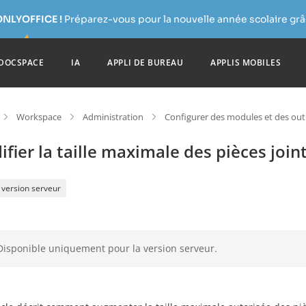
ONLYOFFICE !
Préparez-vous pour la nouvelle année scolaire grâc
DOCSPACE
IA
APPLI DE BUREAU
APPLIS MOBILES
Workspace
Administration
Configurer des modules et des outi
fier la taille maximale des pièces join
version serveur
Disponible uniquement pour la version serveur.