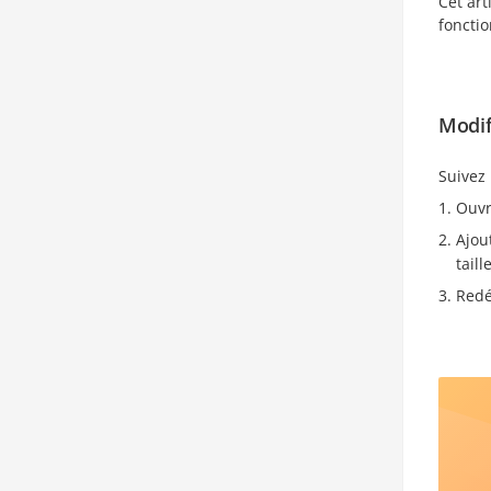
Cet art
fonctio
Modif
Suivez 
Ouvr
Ajou
taill
Redé