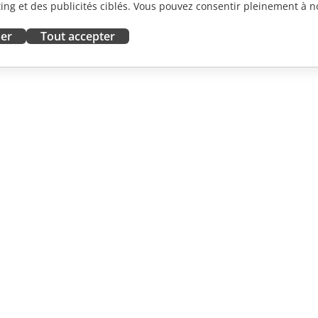
ng et des publicités ciblés. Vous pouvez consentir pleinement à no
ser
Tout accepter
ORATION
OBTENIR DE L'AIDE
contributeurs
Forum
traducteurs
Cours de formation
influenceurs
Webinaires
emploi
Livres blancs
 DES
Demande de support
LES
Demande de démo