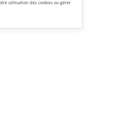
tre utilisation des cookies ou gérer
CONTACTEZ-NOUS
Questions de ventes
sales@onlyoffice.com
Demande de partenariat
partners@onlyoffice.com
Demande de presse
press@onlyoffice.com
Demande d'appel