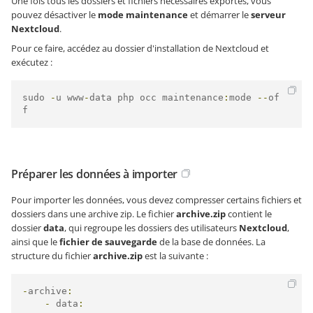
Une fois tous les dossiers et fichiers nécessaires exportés, vous
pouvez désactiver le
mode maintenance
et démarrer le
serveur
Nextcloud
.
Pour ce faire, accédez au dossier d'installation de Nextcloud et
exécutez :
sudo 
-
u www
-
data php occ maintenance
:
mode 
--
of
f
Préparer les données à importer
Pour importer les données, vous devez compresser certains fichiers et
dossiers dans une archive zip. Le fichier
archive.zip
contient le
dossier
data
, qui regroupe les dossiers des utilisateurs
Nextcloud
,
ainsi que le
fichier de sauvegarde
de la base de données. La
structure du fichier
archive.zip
est la suivante :
-
archive
:
-
 data
: