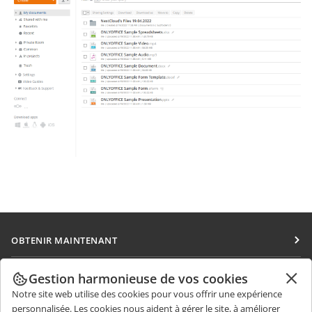
OBTENIR MAINTENANT
Docs
COLLABORATION
Gestion harmonieuse de vos cookies
DocSpace
Notre site web utilise des cookies pour vous offrir une expérience
Pour les contributeurs
OBTENIR DES NOUVELLES
personnalisée. Les cookies nous aident à gérer le site, à améliorer
Workspace