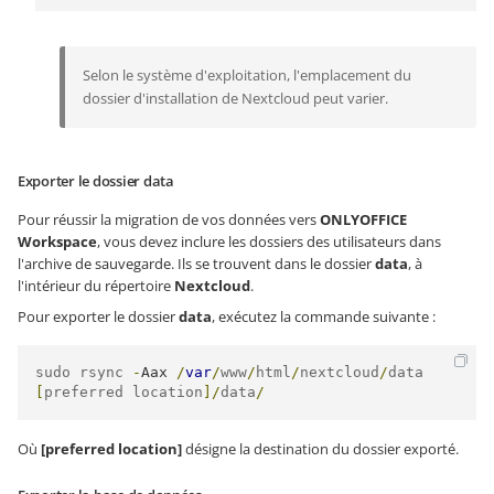
Selon le système d'exploitation, l'emplacement du
dossier d'installation de Nextcloud peut varier.
Exporter le dossier data
Pour réussir la migration de vos données vers
ONLYOFFICE
Workspace
, vous devez inclure les dossiers des utilisateurs dans
l'archive de sauvegarde. Ils se trouvent dans le dossier
data
, à
l'intérieur du répertoire
Nextcloud
.
Pour exporter le dossier
data
, exécutez la commande suivante :
sudo rsync 
-
Aax
/
var
/
www
/
html
/
nextcloud
/
data 
[
preferred location
]/
data
/
Où
[preferred location]
désigne la destination du dossier exporté.