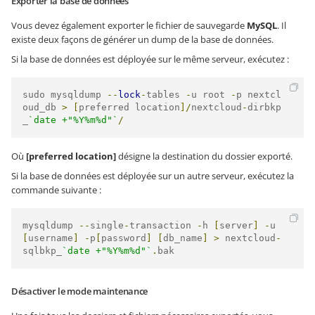
Exporter la base de données
Vous devez également exporter le fichier de sauvegarde
MySQL
. Il
existe deux façons de générer un dump de la base de données.
Si la base de données est déployée sur le même serveur, exécutez :
sudo mysqldump 
--
lock
-
tables 
-
u root 
-
p nextcl
oud_db 
>
[
preferred location
]/
nextcloud
-
dirbkp
_
`date +"%Y%m%d"`
/
Où
[preferred location]
désigne la destination du dossier exporté.
Si la base de données est déployée sur un autre serveur, exécutez la
commande suivante :
mysqldump 
--
single
-
transaction 
-
h 
[
server
]
-
u 
[
username
]
-
p
[
password
]
[
db_name
]
>
 nextcloud
-
sqlbkp_
`date +"%Y%m%d"`
.
bak
Désactiver le mode maintenance