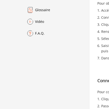
Pour ob
Glossaire
Accé
Conn
Vidéo
Cliq
Rens
F.A.Q.
Séle
Sais
puis
Dans
Conne
Pour co
Cliq
Pass