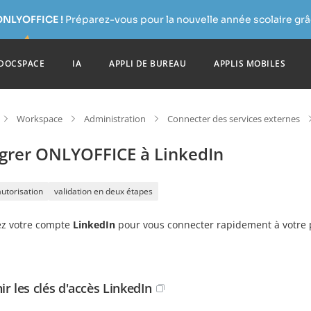
ONLYOFFICE !
Préparez-vous pour la nouvelle année scolaire grâc
DOCSPACE
IA
APPLI DE BUREAU
APPLIS MOBILES
Workspace
Administration
Connecter des services externes
égrer ONLYOFFICE à LinkedIn
autorisation
validation en deux étapes
ez votre compte
LinkedIn
pour vous connecter rapidement à votre p
ir les clés d'accès LinkedIn