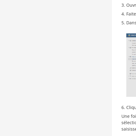
Ouvr
Fait
Dans
Cliq
Une foi
sélect
saisiss