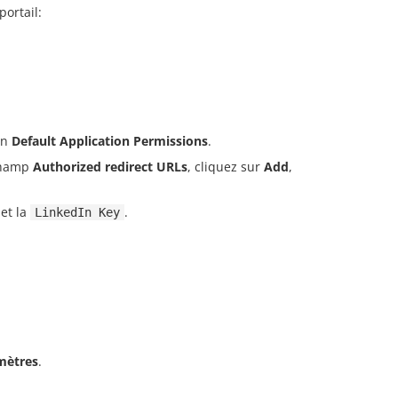
portail:
on
Default Application Permissions
.
champ
Authorized redirect URLs
, cliquez sur
Add
,
et la
.
LinkedIn Key
mètres
.