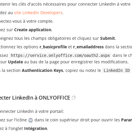
tenir les clés d'accès nécessaires pour connecter LinkedIn à votre 
dez au
site LinkedIn Developers
.
ectez-vous à votre compte.
uez sur
Create application
.
eignez tous les champs obligatoires et cliquez sur
Submit
.
ctionnez les options
r_basicprofile
et
r_emailaddress
dans la secti
issez
dans le 
https://service.onlyoffice.com/oauth2.aspx
 sur
Update
au bas de la page pour enregistrer les modifications.
 la section
Authentication Keys
, copiez ou notez le
LinkedIn ID
cter LinkedIn à ONLYOFFICE
nnecter LinkedIn à votre portail:
uez sur l'icône
dans le coin supérieur droit pour ouvrir les
Para
ez à l'onglet
Intégration
.