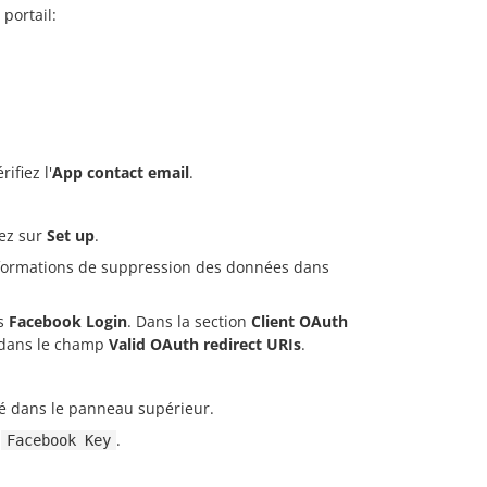
portail:
rifiez l'
App contact email
.
uez sur
Set up
.
 informations de suppression des données dans
s
Facebook Login
. Dans la section
Client OAuth
dans le champ
Valid OAuth redirect URIs
.
é dans le panneau supérieur.
a
.
Facebook Key