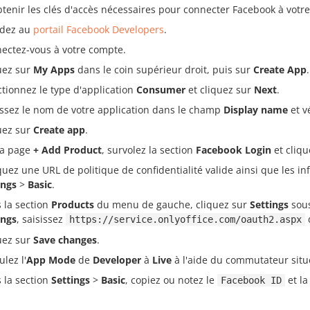
tenir les clés d'accès nécessaires pour connecter Facebook à votre 
dez au
portail Facebook Developers
.
ectez-vous à votre compte.
uez sur
My Apps
dans le coin supérieur droit, puis sur
Create App
.
ctionnez le type d'application
Consumer
et cliquez sur
Next
.
issez le nom de votre application dans le champ
Display name
et vé
uez sur
Create app
.
la page
+ Add Product
, survolez la section
Facebook Login
et cliq
quez une URL de politique de confidentialité valide ainsi que les
ings
>
Basic
.
 la section
Products
du menu de gauche, cliquez sur
Settings
sou
ings
, saisissez
https://service.onlyoffice.com/oauth2.aspx
uez sur
Save changes
.
lez l'
App Mode
de
Developer
à
Live
à l'aide du commutateur situ
 la section
Settings
>
Basic
, copiez ou notez le
et l
Facebook ID