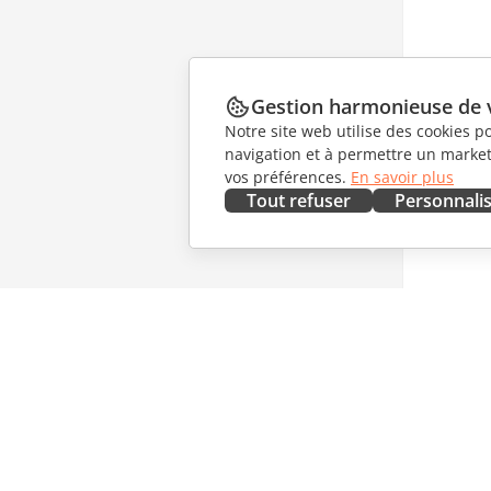
Gestion harmonieuse de 
Notre site web utilise des cookies p
navigation et à permettre un marketi
vos préférences.
En savoir plus
Tout refuser
Personnali
OBTENIR MAINTENANT
COLLAB
Docs
Pour les 
DocSpace
Pour les 
Workspace
Pour les 
Connecteurs
Offres d'
Applications de bureau
OBTENIR