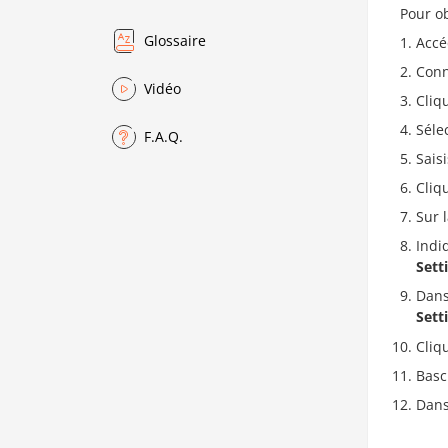
Pour ob
Glossaire
Accé
Conn
Vidéo
Cliq
Séle
F.A.Q.
Sais
Cliq
Sur 
Indi
Sett
Dans
Sett
Cliq
Bascu
Dans