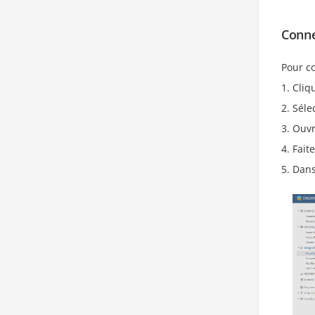
Conne
Pour co
Cliq
Séle
Ouvr
Fait
Dans