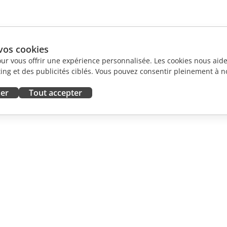
vos cookies
our vous offrir une expérience personnalisée. Les cookies nous aiden
ng et des publicités ciblés. Vous pouvez consentir pleinement à no
ser
Tout accepter
ORATION
OBTENIR DE L'AIDE
contributeurs
Forum
traducteurs
Cours de formation
influenceurs
Webinaires
emploi
Livres blancs
 DES
Demande de support