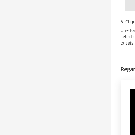
Cliq
Une foi
sélect
et sais
Regar