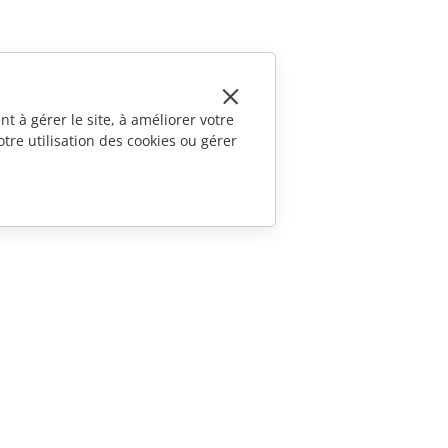
t à gérer le site, à améliorer votre
tre utilisation des cookies ou gérer
CONTACTEZ-NOUS
Questions de ventes
sales@onlyoffice.com
Demande de partenariat
partners@onlyoffice.com
Demande de presse
press@onlyoffice.com
Demande d'appel