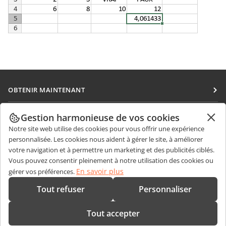
OBTENIR MAINTENANT
Docs
COLLABORATION
Gestion harmonieuse de vos cookies
DocSpace
Notre site web utilise des cookies pour vous offrir une expérience
Pour les contributeurs
OBTENIR DES NOUVELLES
personnalisée. Les cookies nous aident à gérer le site, à améliorer
Workspace
Pour les traducteurs
votre navigation et à permettre un marketing et des publicités ciblés.
Blog
Connecteurs
Vous pouvez consentir pleinement à notre utilisation des cookies ou
OBTENIR DE L'AIDE
Pour les influenceurs
En savoir plus
gérer vos préférences.
Applications de bureau
Forum
Offres d'emploi
CONTACTEZ-NOUS
Tout refuser
Personnaliser
Applications mobiles
Cours de formation
Questions de ventes
sales@onlyoffice.com
onlyoffice.com
Tout accepter
Webinaires
Demande de partenariat
partners@onlyoffice.com
© Ascensio System SIA 2026. Tous droits réservés