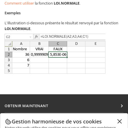
Comment utiliser
la fonction
LOI.NORMALE
.
Exemples
L'illustration ci-dessous présente le résultat renvoyé par la fonction
LOI.NORMALE
.
OBTENIR MAINTENANT
Docs
COLLABORATION
Gestion harmonieuse de vos cookies
DocSpace
Notre site web utilise des cookies pour vous offrir une expérience