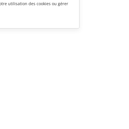
tre utilisation des cookies ou gérer
CONTACTEZ-NOUS
Questions de ventes
sales@onlyoffice.com
Demande de partenariat
partners@onlyoffice.com
Demande de presse
press@onlyoffice.com
Demande d'appel