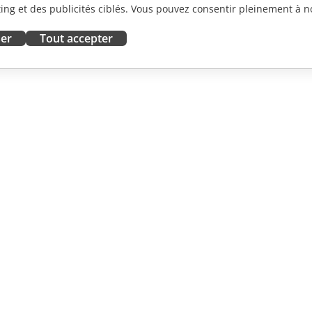
ng et des publicités ciblés. Vous pouvez consentir pleinement à no
ser
Tout accepter
ORATION
OBTENIR DE L'AIDE
contributeurs
Forum
traducteurs
Cours de formation
influenceurs
Webinaires
emploi
Livres blancs
 DES
Demande de support
LES
Demande de démo