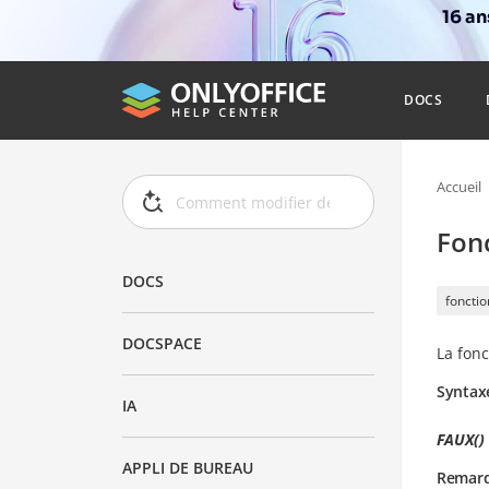
16 a
DOCS
Accueil
Fon
DOCS
fonctio
DOCSPACE
La fon
Syntax
IA
FAUX()
APPLI DE BUREAU
Remar