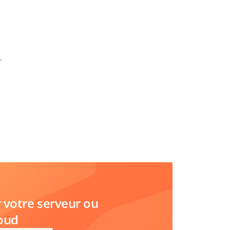
.
votre serveur ou
loud