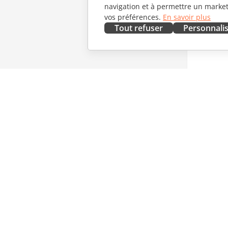
navigation et à permettre un marketi
vos préférences.
En savoir plus
Tout refuser
Personnali
OBTENIR MAINTENANT
COLLAB
Docs
Pour les 
DocSpace
Pour les 
Workspace
Pour les 
Connecteurs
Offres d'
Applications de bureau
OBTENIR
Applications mobiles
NOUVEL
Blog