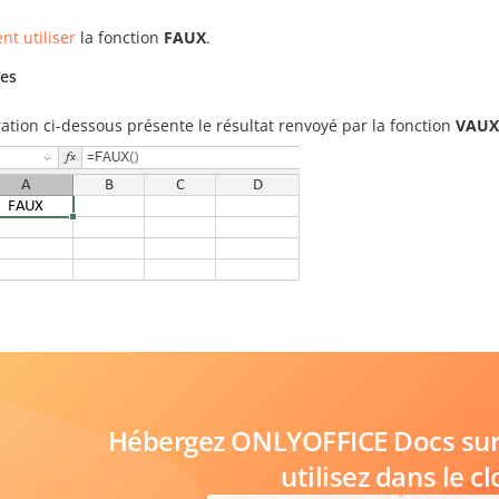
t utiliser
la fonction
FAUX
.
es
tration ci-dessous présente le résultat renvoyé par la fonction
VAUX
Hébergez ONLYOFFICE Docs sur 
utilisez dans le c