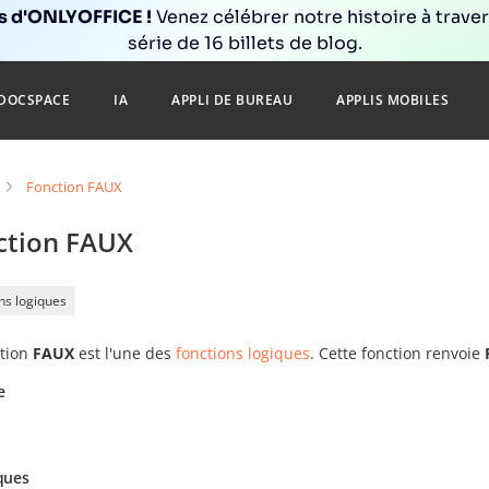
ns d'ONLYOFFICE !
Venez célébrer notre histoire à trave
série de 16 billets de blog.
DOCSPACE
IA
APPLI DE BUREAU
APPLIS MOBILES
Fonction FAUX
ction FAUX
ns logiques
ction
FAUX
est l'une des
fonctions logiques
. Cette fonction renvoie
e
ques