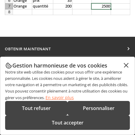
OBTENIR MAINTENANT
Docs
COLLABORATION
Gestion harmonieuse de vos cookies
DocSpace
Notre site web utilise des cookies pour vous offrir une expérience
Pour les contributeurs
OBTENIR DES NOUVELLES
personnalisée. Les cookies nous aident à gérer le site, à améliorer
Workspace
Pour les traducteurs
votre navigation et à permettre un marketing et des publicités ciblés.
Blog
Connecteurs
Vous pouvez consentir pleinement à notre utilisation des cookies ou
OBTENIR DE L'AIDE
Pour les influenceurs
En savoir plus
gérer vos préférences.
Applications de bureau
Forum
Offres d'emploi
CONTACTEZ-NOUS
Tout refuser
Personnaliser
Applications mobiles
Cours de formation
Questions de ventes
sales@onlyoffice.com
onlyoffice.com
Tout accepter
Webinaires
Demande de partenariat
partners@onlyoffice.com
© Ascensio System SIA 2026. Tous droits réservés
Livres blancs