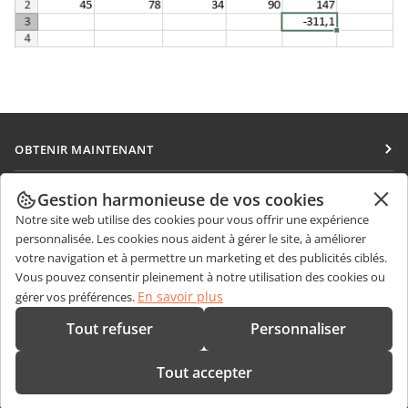
OBTENIR MAINTENANT
Docs
COLLABORATION
Gestion harmonieuse de vos cookies
DocSpace
Notre site web utilise des cookies pour vous offrir une expérience
Pour les contributeurs
OBTENIR DES NOUVELLES
personnalisée. Les cookies nous aident à gérer le site, à améliorer
Workspace
Pour les traducteurs
votre navigation et à permettre un marketing et des publicités ciblés.
Blog
Connecteurs
Vous pouvez consentir pleinement à notre utilisation des cookies ou
OBTENIR DE L'AIDE
Pour les influenceurs
En savoir plus
gérer vos préférences.
Applications de bureau
Forum
Offres d'emploi
CONTACTEZ-NOUS
Tout refuser
Personnaliser
Applications mobiles
Cours de formation
Questions de ventes
sales@onlyoffice.com
onlyoffice.com
Tout accepter
Webinaires
Demande de partenariat
partners@onlyoffice.com
© Ascensio System SIA 2026. Tous droits réservés
Livres blancs