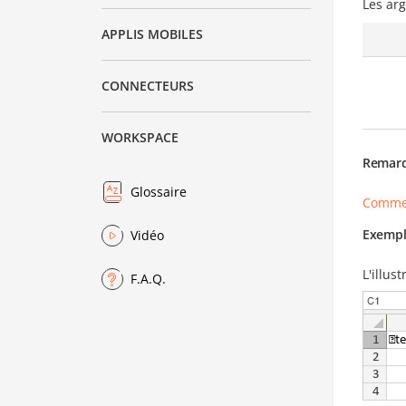
Les ar
APPLIS MOBILES
CONNECTEURS
WORKSPACE
Remar
Glossaire
Commen
Exempl
Vidéo
L'illus
F.A.Q.