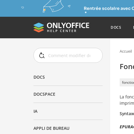
Rentrée scolaire avec 
DOCS
Accueil
Fon
DOCS
fonctio
DOCSPACE
La fon
imprim
IA
Syntax
EPURAG
APPLI DE BUREAU