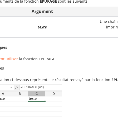
guments de la fonction
EPURAGE
sont les suivants:
Argument
Une chaîn
texte
imprim
ques
t utiliser
la fonction EPURAGE.
es
tration ci-dessous représente le résultat renvoyé par la fonction
EP