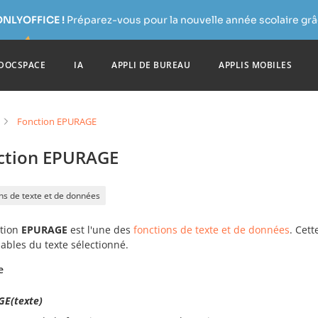
ONLYOFFICE !
Préparez-vous pour la nouvelle année scolaire grâc
DOCSPACE
IA
APPLI DE BUREAU
APPLIS MOBILES
Fonction EPURAGE
ction EPURAGE
ns de texte et de données
ction
EPURAGE
est l'une des
fonctions de texte et de données
. Cet
ables du texte sélectionné.
e
E(texte)