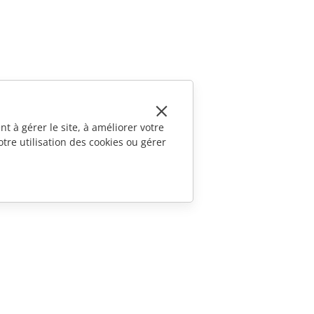
t à gérer le site, à améliorer votre
tre utilisation des cookies ou gérer
CONTACTEZ-NOUS
Questions de ventes
sales@onlyoffice.com