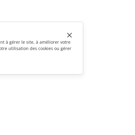
t à gérer le site, à améliorer votre
tre utilisation des cookies ou gérer
CONTACTEZ-NOUS
Questions de ventes
sales@onlyoffice.com
Demande de partenariat
partners@onlyoffice.com