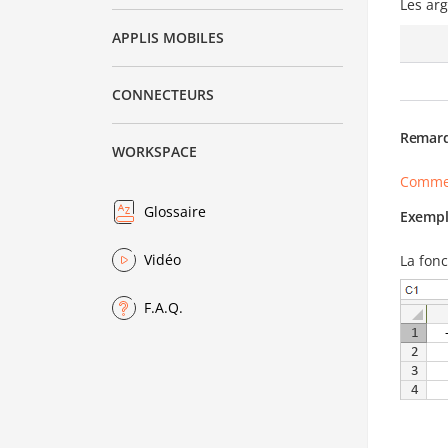
Les ar
APPLIS MOBILES
CONNECTEURS
Remar
WORKSPACE
Commen
Glossaire
Exempl
Vidéo
La fon
F.A.Q.