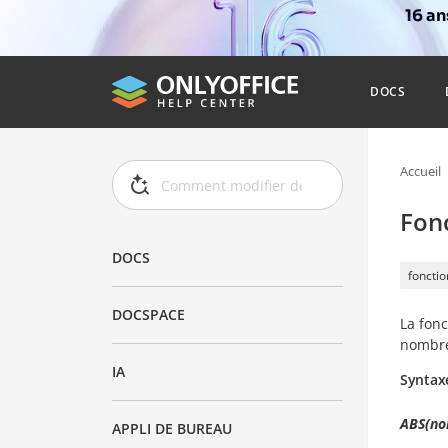
16 a
DOCS
Accueil
Fon
DOCS
foncti
DOCSPACE
La fon
nombre
IA
Syntax
ABS(no
APPLI DE BUREAU