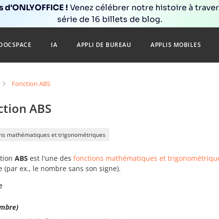
ns d'ONLYOFFICE !
Venez célébrer notre histoire à trave
série de 16 billets de blog.
DOCSPACE
IA
APPLI DE BUREAU
APPLIS MOBILES
Fonction ABS
ction ABS
ons mathématiques et trigonométriques
ction
ABS
est l'une des
fonctions mathématiques et trigonométriqu
 (par ex., le nombre sans son signe).
e
mbre)