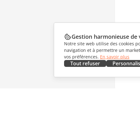
Gestion harmonieuse de 
Notre site web utilise des cookies p
navigation et à permettre un marketi
vos préférences.
En savoir plus
Tout refuser
Personnali
OBTENIR MAINTENANT
COLLAB
Docs
Pour les 
DocSpace
Pour les 
Workspace
Pour les 