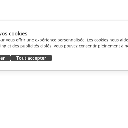
vos cookies
our vous offrir une expérience personnalisée. Les cookies nous aiden
ng et des publicités ciblés. Vous pouvez consentir pleinement à no
ser
Tout accepter
ORATION
OBTENIR DE L'AIDE
contributeurs
Forum
traducteurs
Cours de formation
influenceurs
Webinaires