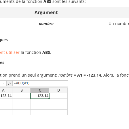
guments de la fonction
ABS
sont les suivants:
Argument
nombre
Un nombre 
ques
t utiliser
la fonction
ABS
.
es
ction prend un seul argument:
nombre
=
A1
=
-123.14
. Alors, la fon