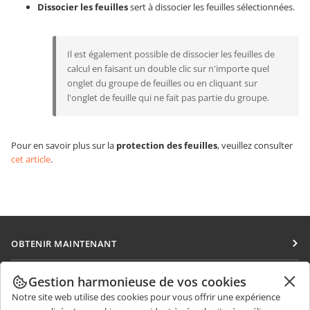
Dissocier les feuilles
sert à dissocier les feuilles sélectionnées.
Il est également possible de dissocier les feuilles de
calcul en faisant un double clic sur n'importe quel
onglet du groupe de feuilles ou en cliquant sur
l'onglet de feuille qui ne fait pas partie du groupe.
Pour en savoir plus sur la
protection des feuilles
, veuillez consulter
cet article
.
OBTENIR MAINTENANT
Docs
COLLABORATION
Gestion harmonieuse de vos cookies
DocSpace
Notre site web utilise des cookies pour vous offrir une expérience
Pour les contributeurs
OBTENIR DES NOUVELLES