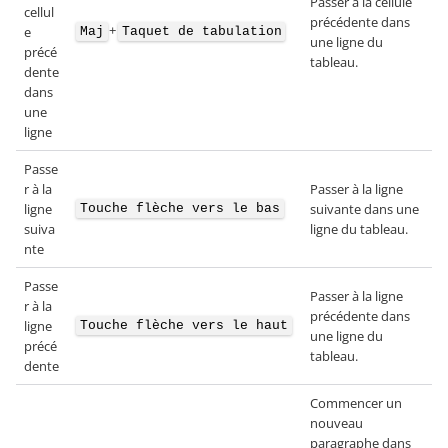
Passer à la cellule
cellul
précédente dans
+
e
Maj
Taquet de tabulation
une ligne du
précé
tableau.
dente
dans
une
ligne
Passe
r à la
Passer à la ligne
ligne
suivante dans une
Touche flèche vers le bas
suiva
ligne du tableau.
nte
Passe
Passer à la ligne
r à la
précédente dans
ligne
Touche flèche vers le haut
une ligne du
précé
tableau.
dente
Commencer un
nouveau
paragraphe dans