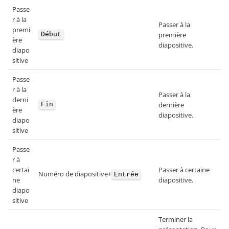
Passe
r à la
Passer à la
premi
première
Début
ère
diapositive.
diapo
sitive
Passe
r à la
Passer à la
derni
dernière
Fin
ère
diapositive.
diapo
sitive
Passe
r à
certai
Passer à certaine
Numéro de diapositive+
Entrée
ne
diapositive.
diapo
sitive
Terminer la