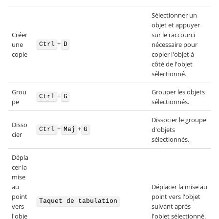
Sélectionner un
objet et appuyer
Créer
sur le raccourci
+
une
nécessaire pour
Ctrl
D
copie
copier l'objet à
côté de l'objet
sélectionné.
Grou
Grouper les objets
+
Ctrl
G
pe
sélectionnés.
Dissocier le groupe
Disso
+
+
d'objets
Ctrl
Maj
G
cier
sélectionnés.
Dépla
cer la
mise
au
Déplacer la mise au
point
point vers l'objet
Taquet de tabulation
vers
suivant après
l'obje
l'objet sélectionné.