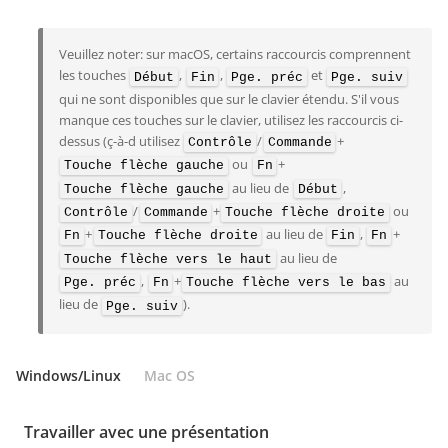
Veuillez noter: sur macOS, certains raccourcis comprennent
les touches
,
,
et
Début
Fin
Pge. préc
Pge. suiv
qui ne sont disponibles que sur le clavier étendu. S'il vous
manque ces touches sur le clavier, utilisez les raccourcis ci-
dessus (ç-à-d utilisez
/
+
Contrôle
Commande
ou
+
Touche flèche gauche
Fn
au lieu de
,
Touche flèche gauche
Début
/
+
ou
Contrôle
Commande
Touche flèche droite
+
au lieu de
,
+
Fn
Touche flèche droite
Fin
Fn
au lieu de
Touche flèche vers le haut
,
+
au
Pge. préc
Fn
Touche flèche vers le bas
lieu de
).
Pge. suiv
Windows/Linux
Mac OS
Travailler avec une présentation