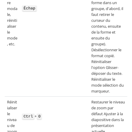
re
forme dans un
moda
groupe, d'abord, il
Échap
le,
faut retirer le
réiniti
curseur du
aliser
contenu, ensuite
le
de la forme et
mode
ensuite du
, etc.
groupe).
Désélectionner le
format copié.
Réinitialiser
l'option Glisser-
déposer du texte.
Réinitialiser le
mode sélection du
marqueur.
Réinit
Restaurer le niveau
ialiser
de zoom par
le
défaut Ajuster à la
+
Ctrl
0
nivea
diapositive dans la
u de
présentation
zoom
actuelle.