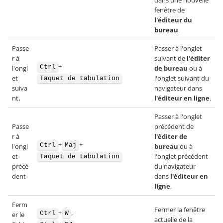
fenêtre de
l'éditeur du
bureau
.
Passe
Passer à l'onglet
r à
suivant de
l'éditer
+
Ctrl
l'ongl
de bureau
ou à
et
l'onglet suivant du
Taquet de tabulation
suiva
navigateur dans
nt
.
l'éditeur en ligne
.
Passer à l'onglet
Passe
précédent de
r à
l'éditer de
+
+
Ctrl
Maj
l'ongl
bureau
ou à
et
l'onglet précédent
Taquet de tabulation
précé
du navigateur
dent
dans
l'éditeur en
ligne
.
Ferm
Fermer la fenêtre
+
,
Ctrl
W
er le
actuelle de la