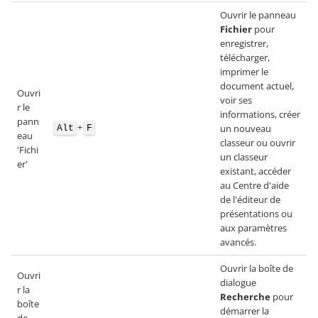
Ouvrir le panneau
Fichier
pour
enregistrer,
télécharger,
imprimer le
document actuel,
Ouvri
voir ses
r le
informations, créer
pann
+
un nouveau
Alt
F
eau
classeur ou ouvrir
'Fichi
un classeur
er'
existant, accéder
au Centre d'aide
de l'éditeur de
présentations ou
aux paramètres
avancés.
Ouvrir la boîte de
Ouvri
dialogue
r la
Recherche
pour
boîte
démarrer la
de