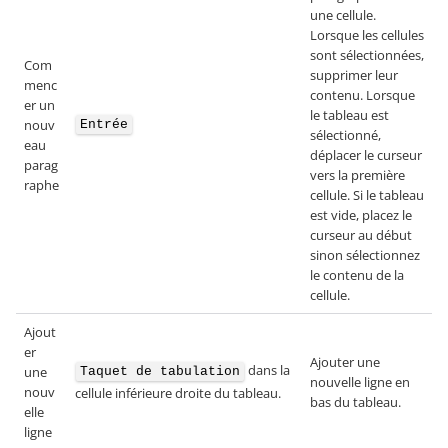
une cellule.
Lorsque les cellules
sont sélectionnées,
Com
supprimer leur
menc
contenu. Lorsque
er un
le tableau est
nouv
Entrée
sélectionné,
eau
déplacer le curseur
parag
vers la première
raphe
cellule. Si le tableau
est vide, placez le
curseur au début
sinon sélectionnez
le contenu de la
cellule.
Ajout
er
Ajouter une
dans la
une
Taquet de tabulation
nouvelle ligne en
nouv
cellule inférieure droite du tableau.
bas du tableau.
elle
ligne