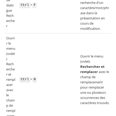
recherche d'un
+
dialo
Ctrl
F
caractère/mot/phr
gue
ase dans la
Rech
présentation en
erche
cours de
r
modification.
Ouvri
r le
menu
(volet
Ouvrir le menu
)
(volet)
Rech
Rechercher et
erche
remplacer
avec le
r et
champ de
+
rempl
Ctrl
H
remplacement
acer
pour remplacer
avec
une ou plusieurs
le
occurrences des
cham
caractères trouvés.
p de
rempl
acem