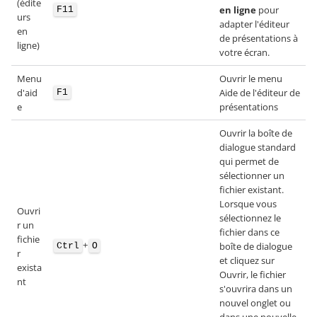
(édite
en ligne
pour
F11
urs
adapter l'éditeur
en
de présentations à
ligne)
votre écran.
Menu
Ouvrir le menu
d'aid
Aide de l'éditeur de
F1
e
présentations
Ouvrir la boîte de
dialogue standard
qui permet de
sélectionner un
fichier existant.
Lorsque vous
Ouvri
sélectionnez le
r un
fichier dans ce
fichie
+
boîte de dialogue
Ctrl
O
r
et cliquez sur
exista
Ouvrir, le fichier
nt
s'ouvrira dans un
nouvel onglet ou
dans une nouvelle