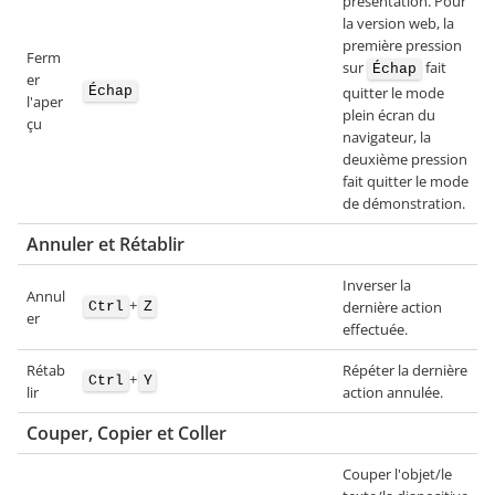
présentation. Pour
la version web, la
première pression
Ferm
sur
fait
Échap
er
Échap
quitter le mode
l'aper
plein écran du
çu
navigateur, la
deuxième pression
fait quitter le mode
de démonstration.
Annuler et Rétablir
Inverser la
Annul
+
dernière action
Ctrl
Z
er
effectuée.
Rétab
Répéter la dernière
+
Ctrl
Y
lir
action annulée.
Couper, Copier et Coller
Couper l'objet/le