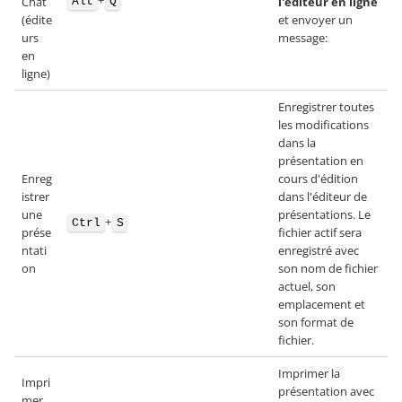
Chat
l'éditeur en ligne
Alt
Q
(édite
et envoyer un
urs
message:
en
ligne)
Enregistrer toutes
les modifications
dans la
présentation en
Enreg
cours d'édition
istrer
dans l'éditeur de
une
présentations. Le
+
Ctrl
S
prése
fichier actif sera
ntati
enregistré avec
on
son nom de fichier
actuel, son
emplacement et
son format de
fichier.
Imprimer la
Impri
présentation avec
mer