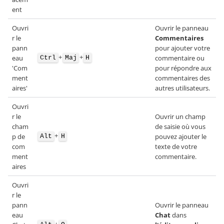
ent
Ouvri
Ouvrir le panneau
r le
Commentaires
pann
pour ajouter votre
+
+
eau
commentaire ou
Ctrl
Maj
H
'Com
pour répondre aux
ment
commentaires des
aires'
autres utilisateurs.
Ouvri
r le
Ouvrir un champ
cham
de saisie où vous
+
p de
pouvez ajouter le
Alt
H
com
texte de votre
ment
commentaire.
aires
Ouvri
r le
pann
Ouvrir le panneau
eau
Chat
dans
+