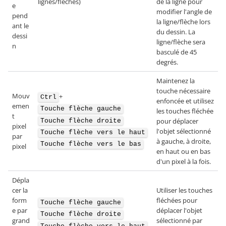
lignes/flèches)
de la ligne pour
e
modifier l'angle de
pend
la ligne/flèche lors
ant le
du dessin. La
dessi
ligne/flèche sera
n
basculé de 45
degrés.
Maintenez la
touche nécessaire
Mouv
+
Ctrl
enfoncée et utilisez
emen
Touche flèche gauche
les touches fléchée
t
pour déplacer
Touche flèche droite
pixel
l'objet sélectionné
Touche flèche vers le haut
par
à gauche, à droite,
Touche flèche vers le bas
pixel
en haut ou en bas
d'un pixel à la fois.
Dépla
cer la
Utiliser les touches
form
fléchées pour
Touche flèche gauche
e par
déplacer l'objet
Touche flèche droite
grand
sélectionné par