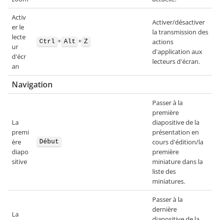
Activ
Activer/désactiver
er le
la transmission des
lecte
+
+
actions
Ctrl
Alt
Z
ur
d'application aux
d'écr
lecteurs d'écran.
an
Navigation
Passer à la
première
La
diapositive de la
premi
présentation en
ère
cours d'édition/la
Début
diapo
première
sitive
miniature dans la
liste des
miniatures.
Passer à la
dernière
La
diapositive de la