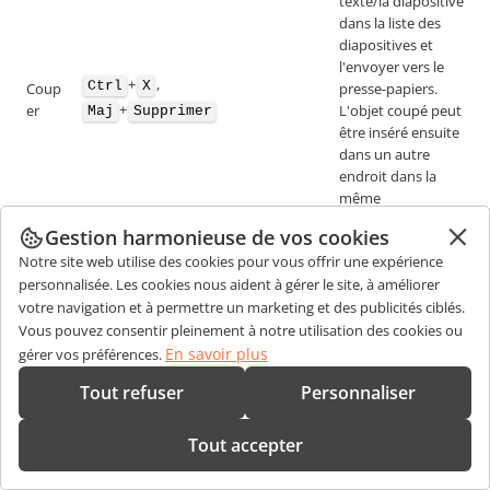
texte/la diapositive
dans la liste des
diapositives et
l'envoyer vers le
+
,
Ctrl
X
Coup
presse-papiers.
+
er
L'objet coupé peut
Maj
Supprimer
être inséré ensuite
dans un autre
endroit dans la
même
présentation.
Gestion harmonieuse de vos cookies
Envoyer l'objet/le
Notre site web utilise des cookies pour vous offrir une expérience
texte/la diapositive
personnalisée. Les cookies nous aident à gérer le site, à améliorer
dans la liste des
votre navigation et à permettre un marketing et des publicités ciblés.
diapositives vers le
Vous pouvez consentir pleinement à notre utilisation des cookies ou
presse-papiers.
En savoir plus
+
,
gérer vos préférences.
Ctrl
C
Copie
L'objet copié peut
+
r
Ctrl
Insertion
Tout refuser
Personnaliser
être inséré ensuite
dans un autre
endroit dans la
Tout accepter
même
présentation.