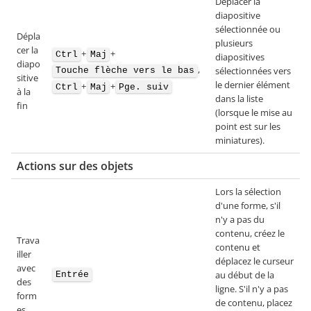
Déplacer la
diapositive
sélectionnée ou
Dépla
plusieurs
cer la
+
+
Ctrl
Maj
diapositives
diapo
,
sélectionnées vers
Touche flèche vers le bas
sitive
le dernier élément
+
+
Ctrl
Maj
Pge. suiv
à la
dans la liste
fin
(lorsque le mise au
point est sur les
miniatures).
Actions sur des objets
Lors la sélection
d'une forme, s'il
n'y a pas du
contenu, créez le
Trava
contenu et
iller
déplacez le curseur
avec
au début de la
Entrée
des
ligne. S'il n'y a pas
form
de contenu, placez
es