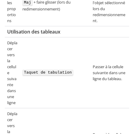
+ faire glisser (lors du
les
l'objet sélectionné
Maj
prop
lors du
redimensionnement)
ortio
redimensionneme
ns
nt.
Utilisation des tableaux
Dépla
cer
vers
la
cellul
Passer à la cellule
e
suivante dans une
Taquet de tabulation
suiva
ligne du tableau.
nte
dans
une
ligne
Dépla
cer
vers
la