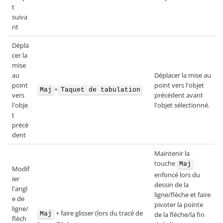
t
suiva
nt
Dépla
cer la
mise
au
Déplacer la mise au
point
point vers l'objet
+
Maj
Taquet de tabulation
vers
précédent avant
l'obje
l'objet sélectionné.
t
précé
dent
Maintenir la
touche
Maj
Modif
enfoncé lors du
ier
dessin de la
l'angl
ligne/flèche et faire
e de
pivoter la pointe
ligne/
+ faire glisser (lors du tracé de
Maj
de la flèche/la fin
flèch