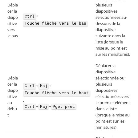
Dépla
plusieurs
cer la
diapositives
+
Ctrl
diapo
sélectionnées au-
sitive
dessous de la
Touche flèche vers le bas
vers
diapositive
le bas
suivante dans la
liste (lorsque le
mise au point est
sur les miniatures).
Déplacer la
diapositive
Dépla
sélectionnée ou
cer la
plusieurs
+
+
Ctrl
Maj
diapo
diapositives
Touche flèche vers le haut
sitive
sélectionnées vers
,
au
le premier élément
+
+
Ctrl
Maj
Pge. préc
débu
dans la liste
t
(lorsque le mise au
point est sur les
miniatures).