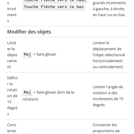
Touche flèche vers le haut
s
grands incréments
Touche flèche vers le bas
incré
à gauche, à droite,
ment
en haut ou en bas.
s
Modifier des objets
Limit
Limiter le
er le
déplacement de
+ faire glisser
dépla
l'objet sélectionné
Maj
ceme
horizontalement
nt
ou verticalement.
Défini
r la
Limiter l'angle de
rotati
+ faire glisser (lors de la
rotation à des
Maj
on de
incréments de 15
rotation)
15
degrés.
degré
s
Cons
Conserver les
erver
proportions de