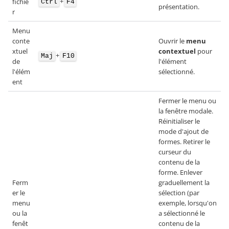
+
fichie
Ctrl
F4
présentation.
r
Menu
conte
Ouvrir le
menu
xtuel
contextuel
pour
+
Maj
F10
de
l'élément
l'élém
sélectionné.
ent
Fermer le menu ou
la fenêtre modale.
Réinitialiser le
mode d'ajout de
formes. Retirer le
curseur du
contenu de la
forme. Enlever
Ferm
graduellement la
er le
sélection (par
menu
exemple, lorsqu'on
ou la
a sélectionné le
fenêt
contenu de la