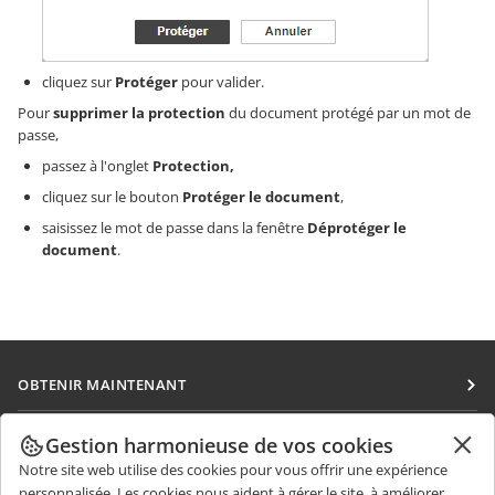
cliquez sur
Protéger
pour valider.
Pour
supprimer la protection
du document protégé par un mot de
passe,
passez à l'onglet
Protection,
cliquez sur le bouton
Protéger le document
,
saisissez le mot de passe dans la fenêtre
Déprotéger le
document
.
OBTENIR MAINTENANT
Docs
COLLABORATION
Gestion harmonieuse de vos cookies
DocSpace
Notre site web utilise des cookies pour vous offrir une expérience
Pour les contributeurs
OBTENIR DES NOUVELLES
personnalisée. Les cookies nous aident à gérer le site, à améliorer