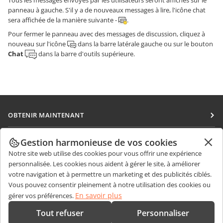
Tous les messages envoyés par les utilisateurs seront affichés sur le
panneau à gauche. S'il y a de nouveaux messages à lire, l'icône chat
sera affichée de la manière suivante -
.
Pour fermer le panneau avec des messages de discussion, cliquez à
nouveau sur l'icône
dans la barre latérale gauche ou sur le bouton
Chat
dans la barre d'outils supérieure.
OBTENIR MAINTENANT
Docs
COLLABORATION
Gestion harmonieuse de vos cookies
DocSpace
Notre site web utilise des cookies pour vous offrir une expérience
Pour les contributeurs
OBTENIR DES NOUVELLES
personnalisée. Les cookies nous aident à gérer le site, à améliorer
Workspace
Pour les traducteurs
votre navigation et à permettre un marketing et des publicités ciblés.
Blog
Connecteurs
Vous pouvez consentir pleinement à notre utilisation des cookies ou
OBTENIR DE L'AIDE
Pour les influenceurs
En savoir plus
gérer vos préférences.
Applications de bureau
Forum
Offres d'emploi
CONTACTEZ-NOUS
Tout refuser
Personnaliser
Applications mobiles
Cours de formation