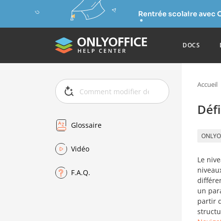
Rentrée scolaire avec 
DOCS
Accueil
Défi
Glossaire
ONLYO
Vidéo
Le niv
niveaux
F.A.Q.
différe
un para
partir
structu