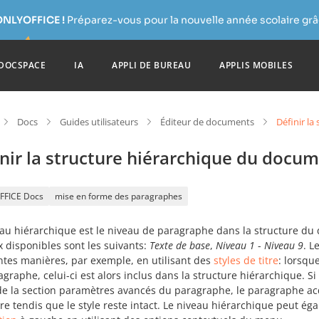
ONLYOFFICE !
Préparez-vous pour la nouvelle année scolaire grâc
DOCSPACE
IA
APPLI DE BUREAU
APPLIS MOBILES
Docs
Guides utilisateurs
Éditeur de documents
Définir l
nir la structure hiérarchique du docu
FFICE Docs
mise en forme des paragraphes
eau hiérarchique est le niveau de paragraphe dans la structure d
 disponibles sont les suivants:
Texte de base
,
Niveau 1
-
Niveau 9
. L
ntes manières, par exemple, en utilisant des
styles de titre
: lorsque
graphe, celui-ci est alors inclus dans la structure hiérarchique. 
 de la section paramètres avancés du paragraphe, le paragraphe ac
re tendis que le style reste intact. Le niveau hiérarchique peut é