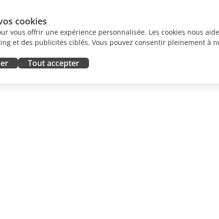
vos cookies
our vous offrir une expérience personnalisée. Les cookies nous aiden
ng et des publicités ciblés. Vous pouvez consentir pleinement à no
ser
Tout accepter
ORATION
OBTENIR DE L'AIDE
contributeurs
Forum
traducteurs
Cours de formation
influenceurs
Webinaires
emploi
Livres blancs
 DES
Demande de support
LES
Demande de démo