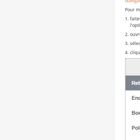
Naviga
Pour m
faite
l'op
ouvr
séle
cliq