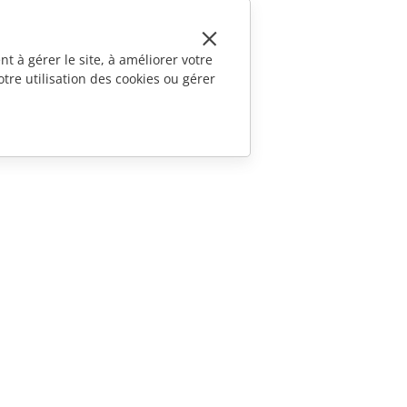
t à gérer le site, à améliorer votre
tre utilisation des cookies ou gérer
CONTACTEZ-NOUS
Questions de ventes
sales@onlyoffice.com
Demande de partenariat
partners@onlyoffice.com
Demande de presse
press@onlyoffice.com
Demande d'appel