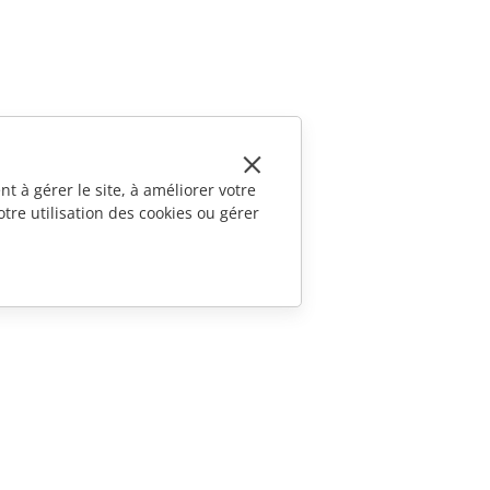
t à gérer le site, à améliorer votre
tre utilisation des cookies ou gérer
CONTACTEZ-NOUS
Questions de ventes
sales@onlyoffice.com
Demande de partenariat