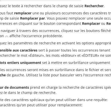
issez le texte à rechercher dans le champ de saisie
Rechercher
.
vous faut
remplacer
une ou plusieurs occurrences des caractères tr
p de saisie
Remplacer par
. Vous pouvez remplacer une seule occu
rrences en cliquant sur le bouton correspondant
Remplacer
ou
Re
 naviguer à travers des occurrences, cliquez sur les boutons fléch
ton
affiche l'occurrence précédente.
quez les paramètres de recherche en activant les options appropr
ensible aux caractères
sert à passer toutes les occurrences tenan
echercher le mot «Éditeur», les mots «éditeur» et «ÉDITEUR» ne sont
ots entiers uniquement
set à mettre en surbrillance uniquement 
les occurrences seront mises en surbrillance dans le fichier et ser
che
de gauche. Utilisez la liste pour basculer vers l'occurrence re
eur de documents
prend en charge la recherche de caractères spéc
sez-le dans le champ de recherche.
iste des caractères spéciaux qu'on peut utiliser dans une requête:
caractères qu'on peut utiliser pour remplacement: