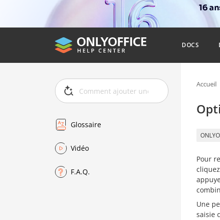
16 a
DOCS
Accueil
Opt
Glossaire
ONLYO
Vidéo
Pour r
cliquez
F.A.Q.
appuye
combin
Une pe
saisie 