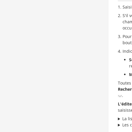
Sais
S'il 
cham
occu
Pour
bou
Indi
S
r
M
Toutes 
Recher
.
L'édit
saisis
La l
Les 