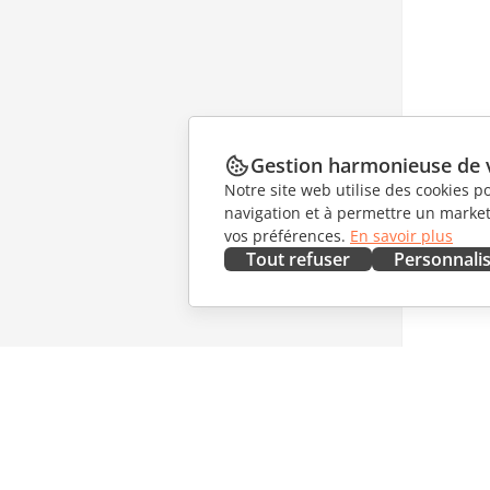
Gestion harmonieuse de 
Notre site web utilise des cookies p
navigation et à permettre un marketi
vos préférences.
En savoir plus
Tout refuser
Personnali
OBTENIR MAINTENANT
COLLAB
Docs
Pour les 
DocSpace
Pour les 