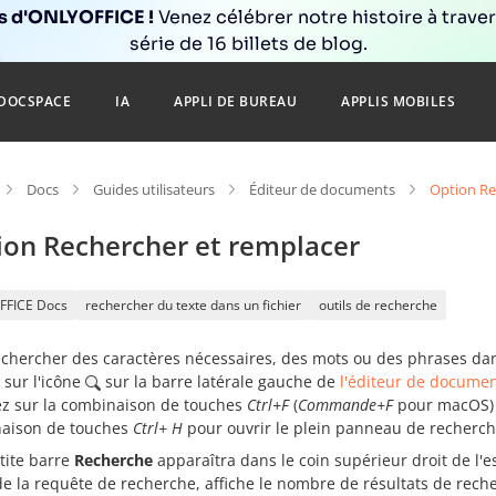
ns d'ONLYOFFICE !
Venez célébrer notre histoire à trave
série de 16 billets de blog.
DOCSPACE
IA
APPLI DE BUREAU
APPLIS MOBILES
Docs
Guides utilisateurs
Éditeur de documents
Option Re
ion Rechercher et remplacer
FFICE Docs
rechercher du texte dans un fichier
outils de recherche
echercher des caractères nécessaires, des mots ou des phrases da
 sur l'icône
sur la barre latérale gauche de
l'éditeur de docume
z sur la combinaison de touches
Ctrl+F
(
Commande+F
pour macOS) p
aison de touches
Ctrl+
H
pour ouvrir le plein panneau de recherch
tite barre
Recherche
apparaîtra dans le coin supérieur droit de l'e
de la requête de recherche, affiche le nombre de résultats de reche