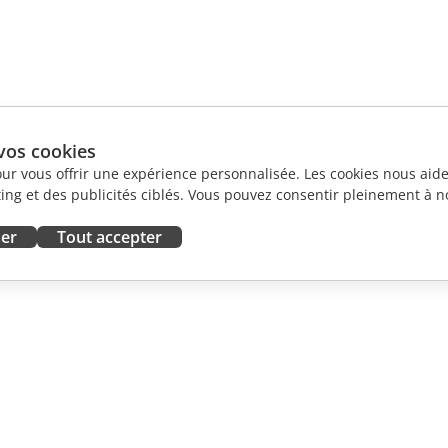
vos cookies
our vous offrir une expérience personnalisée. Les cookies nous aiden
ng et des publicités ciblés. Vous pouvez consentir pleinement à no
ser
Tout accepter
ORATION
OBTENIR DE L'AIDE
contributeurs
Forum
traducteurs
Cours de formation