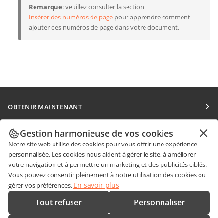
Remarque
: veuillez consulter la section
Insérer des numéros de page
pour apprendre comment
ajouter des numéros de page dans votre document.
OBTENIR MAINTENANT
Docs
COLLABORATION
Gestion harmonieuse de vos cookies
DocSpace
Notre site web utilise des cookies pour vous offrir une expérience
Pour les contributeurs
OBTENIR DES NOUVELLES
personnalisée. Les cookies nous aident à gérer le site, à améliorer
Workspace
Pour les traducteurs
votre navigation et à permettre un marketing et des publicités ciblés.
Blog
Connecteurs
Vous pouvez consentir pleinement à notre utilisation des cookies ou
OBTENIR DE L'AIDE
Pour les influenceurs
En savoir plus
gérer vos préférences.
Applications de bureau
Forum
Offres d'emploi
CONTACTEZ-NOUS
Tout refuser
Personnaliser
Applications mobiles
Cours de formation
Questions de ventes
sales@onlyoffice.com