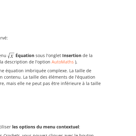
rvé:
enu
Équation
sous l'onglet
Insertion
de la
 la description de l'option
AutoMaths
),
une équation imbriquée complexe. La taille de
 contenu. La taille des éléments de l'équation
, mais elle ne peut pas être inférieure à la taille
iliser
les options du menu contextuel
:
es
Crochets
, vous pouvez cliquer avec le bouton