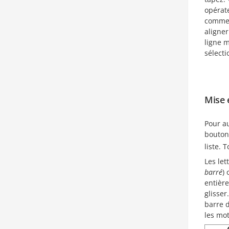
opérat
commen
aligne
ligne 
sélecti
Mise 
Pour a
bouto
liste.
Les let
barré
) 
entière
glisser
barre d
les mot