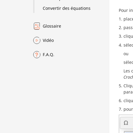
Convertir des équations
Pour in
plac
Glossaire
pass
cliqu
Vidéo
séle
ou
F.A.Q.
séle
Les 
Croch
Cliq
para
cliq
pour