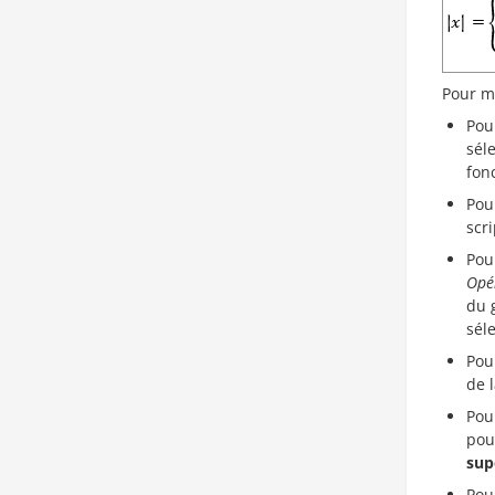
Pour m
Pou
sél
fon
Pou
scri
Pou
Opé
du 
sél
Pou
de l
Pou
pou
sup
Pou