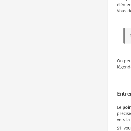
élémen
Vous de
On peut
légend
Entre
Le
poin
précisi
vers la
S'il v