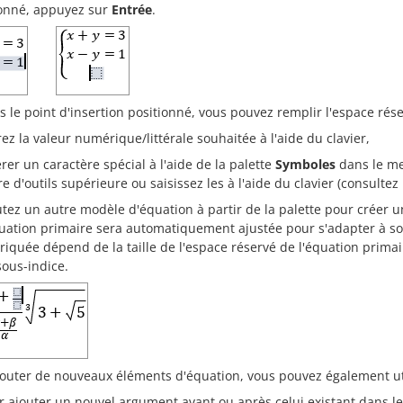
ionné, appuyez sur
Entrée
.
s le point d'insertion positionné, vous pouvez remplir l'espace rése
rez la valeur numérique/littérale souhaitée à l'aide du clavier,
érer un caractère spécial à l'aide de la palette
Symboles
dans le m
e d'outils supérieure ou saisissez les à l'aide du clavier (consultez
utez un autre modèle d'équation à partir de la palette pour créer 
quation primaire sera automatiquement ajustée pour s'adapter à son
riquée dépend de la taille de l'espace réservé de l'équation primaire
sous-indice.
jouter de nouveaux éléments d'équation, vous pouvez également ut
r ajouter un nouvel argument avant ou après celui existant dans l