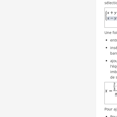
sélect
Une foi
ent
ins
barr
ajo
l'é
imb
de 
Pour a
Pou