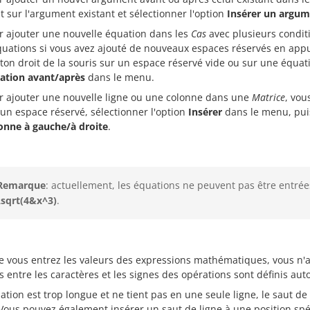
it sur l'argument existant et sélectionner l'option
Insérer un argum
r ajouter une nouvelle équation dans les
Cas
avec plusieurs condi
quations si vous avez ajouté de nouveaux espaces réservés en app
ton droit de la souris sur un espace réservé vide ou sur une équati
ation avant/après
dans le menu.
r ajouter une nouvelle ligne ou une colonne dans une
Matrice
, vou
 un espace réservé, sélectionner l'option
Insérer
dans le menu, pui
onne à gauche/à droite
.
Remarque
: actuellement, les équations ne peuvent pas être entrées 
\sqrt(4&x^3)
.
e vous entrez les valeurs des expressions mathématiques, vous n'av
 entre les caractères et les signes des opérations sont définis a
uation est trop longue et ne tient pas en une seule ligne, le saut
Vous pouvez également insérer un saut de ligne à une position spéc