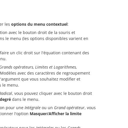
er les
options du menu contextuel
:
tion avec le bouton droit de la souris et
s le menu (les options disponibles varient en
aire un clic droit sur l'équation contenant des
nu.
, Grands opérateurs, Limites et Logarithmes,
es Modèles avec des caractères de regroupement
 l'argument que vous souhaitez modifier et
s le menu.
Radical
, vous pouvez cliquer avec le bouton droit
 degré
dans le menu.
 non pour une
Intégrale
ou un
Grand opérateur
, vous
tionner l'option
Masquer/Afficher la limite
d'opérateur pour les
Intégrales
ou les
Grands