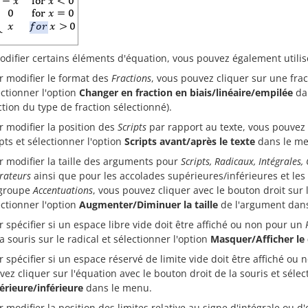
odifier certains éléments d'équation, vous pouvez également utilis
r modifier le format des
Fractions
, vous pouvez cliquer sur une frac
ectionner l'option
Changer en fraction en biais/linéaire/empilée
dan
ction du type de fraction sélectionné).
r modifier la position des
Scripts
par rapport au texte, vous pouvez f
pts et sélectionner l'option
Scripts avant/après le texte
dans le me
r modifier la taille des arguments pour
Scripts, Radicaux, Intégrales
rateurs
ainsi que pour les accolades supérieures/inférieures et l
groupe
Accentuations
, vous pouvez cliquer avec le bouton droit sur
ectionner l'option
Augmenter/Diminuer la taille
de l'argument dan
r spécifier si un espace libre vide doit être affiché ou non pour un
a souris sur le radical et sélectionner l'option
Masquer/Afficher le
r spécifier si un espace réservé de limite vide doit être affiché ou
vez cliquer sur l'équation avec le bouton droit de la souris et sélec
érieure/inférieure
dans le menu.
r modifier la position des limites relative au signe d'intégrale ou 