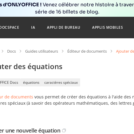
ns d'ONLYOFFICE !
Venez célébrer notre histoire à trave
série de 16 billets de blog.
DOCSPACE
IA
APPLI DE BUREAU
APPLIS MOBILES
Docs
Guides utilisateurs
Éditeur de documents
Ajouter d
uter des équations
FFICE Docs
équations
caractères spéciaux
eur de documents
vous permet de créer des équations à l'aide des m
res spéciaux (à savoir des opérateurs mathématiques, des lettres g
er une nouvelle équation