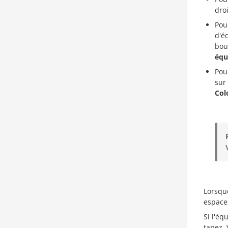
dro
Pou
d'é
bou
équ
Pou
sur
Col
Lorsqu
espaces
Si l'éq
tapez. 