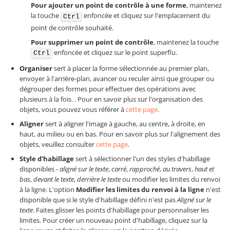
Pour ajouter un point de contrôle à une forme
, maintenez
la touche
enfoncée et cliquez sur l'emplacement du
Ctrl
point de contrôle souhaité.
Pour supprimer un point de contrôle
, maintenez la touche
enfoncée et cliquez sur le point superflu.
Ctrl
Organiser
sert à placer la forme sélectionnée au premier plan,
envoyer à l'arrière-plan, avancer ou reculer ainsi que grouper ou
dégrouper des formes pour effectuer des opérations avec
plusieurs à la fois. . Pour en savoir plus sur l'organisation des
objets, vous pouvez vous référer à
cette page
.
Aligner
sert à aligner l'image à gauche, au centre, à droite, en
haut, au milieu ou en bas. Pour en savoir plus sur l'alignement des
objets, veuillez consulter
cette page
.
Style d'habillage
sert à sélectionner l'un des styles d'habillage
disponibles -
aligné sur le texte
,
carré
,
rapproché
,
au travers
,
haut et
bas
,
devant le texte
,
derrière le texte
ou modifier les limites du renvoi
à la ligne. L'option
Modifier les limites du renvoi à la ligne
n'est
disponible que si le style d'habillage défini n'est pas
Aligné sur le
texte
. Faites glisser les points d'habillage pour personnaliser les
limites. Pour créer un nouveau point d'habillage, cliquez sur la