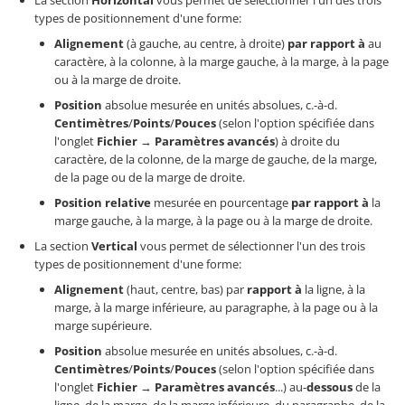
La section
Horizontal
vous permet de sélectionner l'un des trois
types de positionnement d'une forme:
Alignement
(à gauche, au centre, à droite)
par rapport à
au
caractère, à la colonne, à la marge gauche, à la marge, à la page
ou à la marge de droite.
Position
absolue mesurée en unités absolues, c.-à-d.
Centimètres
/
Points
/
Pouces
(selon l'option spécifiée dans
l'onglet
Fichier
→
Paramètres avancés
) à droite du
caractère, de la colonne, de la marge de gauche, de la marge,
de la page ou de la marge de droite.
Position relative
mesurée en pourcentage
par rapport à
la
marge gauche, à la marge, à la page ou à la marge de droite.
La section
Vertical
vous permet de sélectionner l'un des trois
types de positionnement d'une forme:
Alignement
(haut, centre, bas) par
rapport à
la ligne, à la
marge, à la marge inférieure, au paragraphe, à la page ou à la
marge supérieure.
Position
absolue mesurée en unités absolues, c.-à-d.
Centimètres
/
Points
/
Pouces
(selon l'option spécifiée dans
l'onglet
Fichier
→
Paramètres avancés
...) au-
dessous
de la