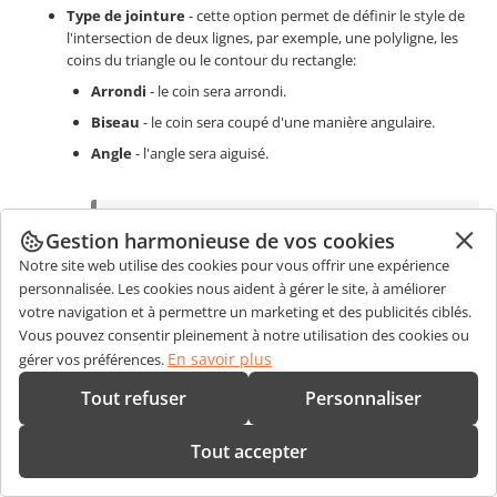
Type de jointure
- cette option permet de définir le style de
l'intersection de deux lignes, par exemple, une polyligne, les
coins du triangle ou le contour du rectangle:
Arrondi
- le coin sera arrondi.
Biseau
- le coin sera coupé d'une manière angulaire.
Angle
- l'angle sera aiguisé.
L'effet sera plus visible si vous utilisez un contour
Gestion harmonieuse de vos cookies
plus épais.
Notre site web utilise des cookies pour vous offrir une expérience
personnalisée. Les cookies nous aident à gérer le site, à améliorer
votre navigation et à permettre un marketing et des publicités ciblés.
Flèches
- ce groupe d'options est disponible pour les formes du
Vous pouvez consentir pleinement à notre utilisation des cookies ou
groupe
Lignes
. Il est possible de définir le
Style de début
, le
Style
En savoir plus
gérer vos préférences.
de fin
et la
Taille
des flèches en sélectionnant l'option appropriée
de la liste déroulante.
Tout refuser
Personnaliser
Tout accepter