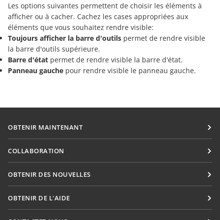
Les options suivantes permettent de choisir les éléments à
afficher ou à cacher. Cachez les cases appropriées aux
éléments que vous souhaitez rendre visible:
Toujours afficher la barre d'outils
permet de rendre visible
la barre d'outils supérieure.
Barre d'état
permet de rendre visible la barre d'état.
Panneau gauche
pour rendre visible le panneau gauche.
OBTENIR MAINTENANT
Docs
COLLABORATION
DocSpace
Pour les contributeurs
OBTENIR DES NOUVELLES
Workspace
Pour les traducteurs
Blog
Connecteurs
OBTENIR DE L'AIDE
Pour les influenceurs
Applications de bureau
Forum
Offres d'emploi