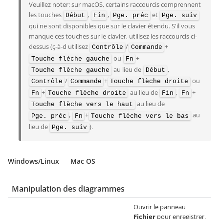
Veuillez noter: sur macOS, certains raccourcis comprennent
les touches
,
,
et
Début
Fin
Pge. préc
Pge. suiv
qui ne sont disponibles que sur le clavier étendu. S'il vous
manque ces touches sur le clavier, utilisez les raccourcis ci-
dessus (ç-à-d utilisez
/
+
Contrôle
Commande
ou
+
Touche flèche gauche
Fn
au lieu de
,
Touche flèche gauche
Début
/
+
ou
Contrôle
Commande
Touche flèche droite
+
au lieu de
,
+
Fn
Touche flèche droite
Fin
Fn
au lieu de
Touche flèche vers le haut
,
+
au
Pge. préc
Fn
Touche flèche vers le bas
lieu de
).
Pge. suiv
Windows/Linux
Mac OS
Manipulation des diagrammes
Ouvrir le panneau
Fichier
pour enregistrer,