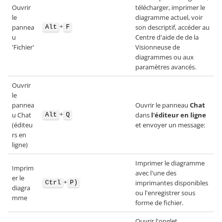
Ouvrir
télécharger, imprimer le
le
diagramme actuel, voir
+
pannea
son descriptif, accéder au
Alt
F
u
Centre d'aide de de la
'Fichier'
Visionneuse de
diagrammes ou aux
paramètres avancés.
Ouvrir
le
pannea
Ouvrir le panneau
Chat
+
u Chat
dans
l'éditeur en ligne
Alt
Q
(éditeu
et envoyer un message:
rs en
ligne)
Imprimer le diagramme
Imprim
avec l'une des
er le
+
imprimantes disponibles
Ctrl
P)
diagra
ou l'enregistrer sous
mme
forme de fichier.
Ouvrir l'onglet