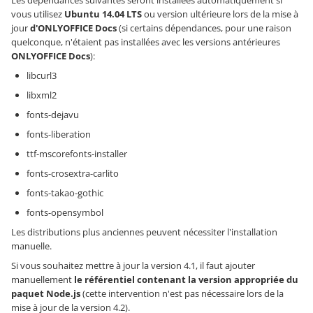
Les dépendances suivantes seront installées automatiquement si
vous utilisez
Ubuntu 14.04 LTS
ou version ultérieure lors de la mise à
jour
d'ONLYOFFICE Docs
(si certains dépendances, pour une raison
quelconque, n'étaient pas installées avec les versions antérieures
ONLYOFFICE Docs
):
libcurl3
libxml2
fonts-dejavu
fonts-liberation
ttf-mscorefonts-installer
fonts-crosextra-carlito
fonts-takao-gothic
fonts-opensymbol
Les distributions plus anciennes peuvent nécessiter l'installation
manuelle.
Si vous souhaitez mettre à jour la version 4.1, il faut ajouter
manuellement
le référentiel contenant la version appropriée du
paquet Node.js
(cette intervention n'est pas nécessaire lors de la
mise à jour de la version 4.2).