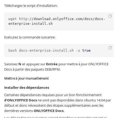
Téléchargez le script d'installation:
wget http
:
//download.onlyoffice.com/docs/docs-
enterprise-install.sh
Exécutez la commande suivante:
bash docs
-
enterprise
-
install
.
sh 
-
u 
true
Saisissez
N
et appuyez sur
Entrée
pour mettre à jour ONLYOFFICE
Docs à partir des paquets DEB/RPM.
Mettre à jour manuellement
Installer des dépendances
Certaines dépendances requises pour un bon fonctionnement
d'ONLYOFFICE Docs
ne sont pas disponibles dans Ubuntu 14.04 par
défaut et donc nécessitent des étapes supplémentaires avec les
dernières versions
ONLYOFFICE Docs
.