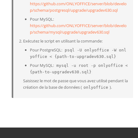
https://github.com/ONLYOFFICE/server/blob/develo
p/schema/postgresql/upgrade/upgradev630.sql
Pour MySQL:
https://github.com/ONLYOFFICE/server/blob/develo
p/schema/mysql/upgrade/upgradev630.sql
Exécutez le script en utilisant la commande:
Pour PostgreSQL:
psql -U onlyoffice -W onl
yoffice < {path-to-upgradev630.sql}
Pour MySQL:
mysql -u root -p onlyoffice <
{path-to-upgradev630.sql}
Saisissez le mot de passe que vous avez utilisé pendant la
création de la base de données (
).
onlyoffice