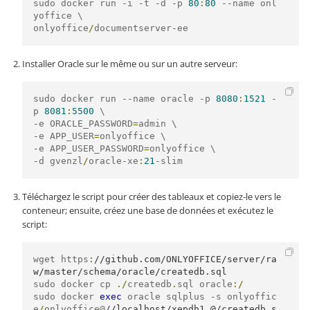
sudo docker run 
-
i 
-
t 
-
d 
-
p 
80
:
80
--
name onl
onlyoffice
/
documentserver
-
ee
Installer Oracle sur le même ou sur un autre serveur:
sudo docker run 
--
name oracle 
-
p 
8080
:
1521
-
p 
8081
:
5500
-
e ORACLE_PASSWORD
=
-
e APP_USER
=
-
e APP_USER_PASSWORD
=
-
d gvenzl
/
oracle
-
xe
:
21
-
slim
Téléchargez le script pour créer des tableaux et copiez-le vers le
conteneur; ensuite, créez une base de données et exécutez le
script:
wget https
:
//github.com/ONLYOFFICE/server/ra
w/master/schema/oracle/createdb.sql
sudo docker cp 
./
createdb
.
sql oracle
:/
sudo docker 
exec
 oracle sqlplus 
-
s onlyoffic
e
/
onlyoffice@
//localhost/xepdb1 @/createdb.s