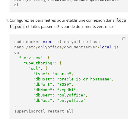
ql
Configurez les paramètres pour établir une connexion dans
loca
et faites passer le Seveur de documents vers mssql:
l.json
sudo docker 
exec
-
it onlyoffice bash

nano 
/
etc
/
onlyoffice
/
documentserver
/
local
.
js
on

"services"
:
{
"CoAuthoring"
:
{
"sql"
:
{
"type"
:
"oracle"
,
"dbHost"
:
"oracle_ip_or_hostname"
,
"dbPort"
:
"8080"
,
"dbName"
:
"xepdb1"
,
"dbUser"
:
"onlyoffice"
,
"dbPass"
:
"onlyoffice"
...
supervisorctl restart all