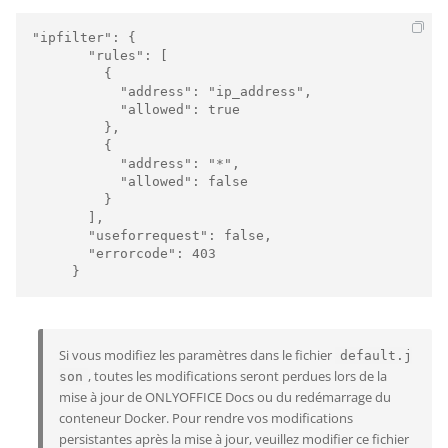
"ipfilter": {

       "rules": [

         {

           "address": "ip_address",

           "allowed": true

         },

         {

           "address": "*",

           "allowed": false

         }

       ],

       "useforrequest": false,

       "errorcode": 403

Si vous modifiez les paramètres dans le fichier
default.j
, toutes les modifications seront perdues lors de la
son
mise à jour de ONLYOFFICE Docs ou du redémarrage du
conteneur Docker. Pour rendre vos modifications
persistantes après la mise à jour, veuillez modifier ce fichier