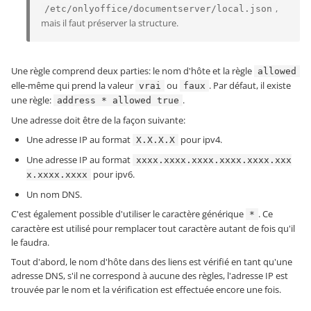
,
/etc/onlyoffice/documentserver/local.json
mais il faut préserver la structure.
Une règle comprend deux parties: le nom d'hôte et la règle
allowed
elle-même qui prend la valeur
ou
. Par défaut, il existe
vrai
faux
une règle:
.
address * allowed true
Une adresse doit être de la façon suivante:
Une adresse IP au format
pour ipv4.
X.X.X.X
Une adresse IP au format
xxxx.xxxx.xxxx.xxxx.xxxx.xxx
pour ipv6.
x.xxxx.xxxx
Un nom DNS.
C'est également possible d'utiliser le caractère générique
. Ce
*
caractère est utilisé pour remplacer tout caractère autant de fois qu'il
le faudra.
Tout d'abord, le nom d'hôte dans des liens est vérifié en tant qu'une
adresse DNS, s'il ne correspond à aucune des règles, l'adresse IP est
trouvée par le nom et la vérification est effectuée encore une fois.