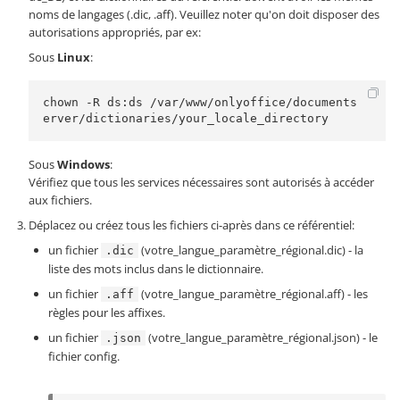
noms de langages (.dic, .aff). Veuillez noter qu'on doit disposer des
autorisations appropriés, par ex:
Sous
Linux
:
chown -R ds:ds /var/www/onlyoffice/documents
erver/dictionaries/your_locale_directory
Sous
Windows
:
Vérifiez que tous les services nécessaires sont autorisés à accéder
aux fichiers.
Déplacez ou créez tous les fichiers ci-après dans ce référentiel:
un fichier
(votre_langue_paramètre_régional.dic) - la
.dic
liste des mots inclus dans le dictionnaire.
un fichier
(votre_langue_paramètre_régional.aff) - les
.aff
règles pour les affixes.
un fichier
(votre_langue_paramètre_régional.json) - le
.json
fichier config.