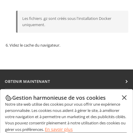
Les fichiers .gz sont créés sous l'installation Docker
uniquement.
Videz le cache du navigateur.
OBTENIR MAINTENANT
Docs
COLLABORATION
Gestion harmonieuse de vos cookies
DocSpace
Notre site web utilise des cookies pour vous offrir une expérience
Pour les contributeurs
OBTENIR DES NOUVELLES
personnalisée. Les cookies nous aident à gérer le site, à améliorer
Workspace
Pour les traducteurs
votre navigation et à permettre un marketing et des publicités ciblés.
Blog
Connecteurs
Vous pouvez consentir pleinement à notre utilisation des cookies ou
OBTENIR DE L'AIDE
Pour les influenceurs
En savoir plus
gérer vos préférences.
Applications de bureau