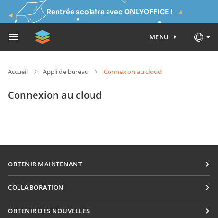
Rentrée scolaire avec ONLYOFFICE !
MENU
Accueil
Appli de bureau
Connexion au cloud
Connexion au cloud
OBTENIR MAINTENANT
Docs
COLLABORATION
DocSpace
Pour les contributeurs
OBTENIR DES NOUVELLES
Workspace