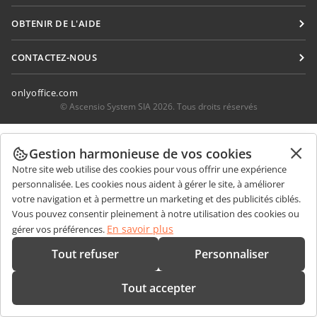
Pour les traducteurs
Blog
Connecteurs
OBTENIR DE L'AIDE
Pour les influenceurs
Applications de bureau
Forum
Offres d'emploi
CONTACTEZ-NOUS
Applications mobiles
Cours de formation
Questions de ventes
sales@onlyoffice.com
onlyoffice.com
Webinaires
Demande de partenariat
partners@onlyoffice.com
© Ascensio System SIA 2026. Tous droits réservés
Livres blancs
Demande de presse
press@onlyoffice.com
Demande de support
Gestion harmonieuse de vos cookies
Demande d'appel
Demande de démo
Notre site web utilise des cookies pour vous offrir une expérience
personnalisée. Les cookies nous aident à gérer le site, à améliorer
votre navigation et à permettre un marketing et des publicités ciblés.
Vous pouvez consentir pleinement à notre utilisation des cookies ou
En savoir plus
gérer vos préférences.
Tout refuser
Personnaliser
Tout accepter