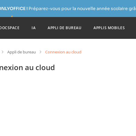
ONLYOFFICE !
Préparez-vous pour la nouvelle année scolaire grâc
DOCSPACE
IA
APPLI DE BUREAU
APPLIS MOBILES
Appli de bureau
Connexion au cloud
nexion au cloud