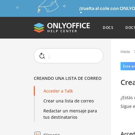
¡Vuelta al cole con ONLYO
DOCS
DOC
Inicio
Este ar
CREANDO UNA LISTA DE CORREO
Crea
Acceder a Talk
¿Estás 
Crear una lista de correo
Sigue e
Redactar un mensaje para
tus destinatarios
Acced