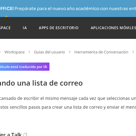
FFICE!
Prepárate para el nuevo año académico con nuestras ent
SPACE
IA
APPS DE ESCRITORIO
APLICACIONES MÓVILE
Workspace
Guías del usuario
Herramienta de Conversación
tículo está traducido por IA
ndo una lista de correo
cansado de escribir el mismo mensaje cada vez que seleccionas un d
stos sencillos pasos para crear una lista de correo y enviar el me
er a Talk