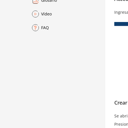
Glosario
Ingresa
Vídeo
FAQ
Crear
Se abr
Presio