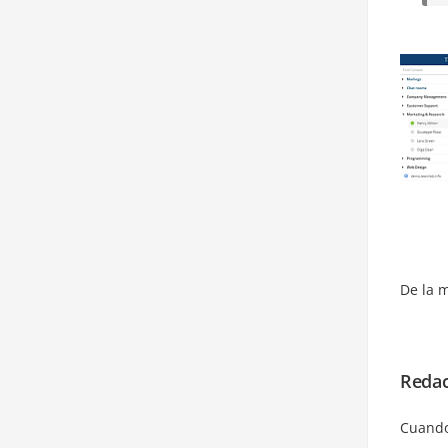
De la 
Redac
Cuando 