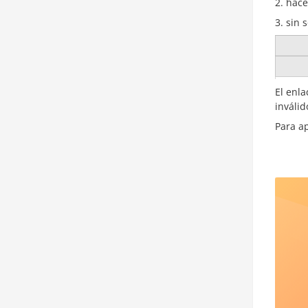
hace
sin 
El enla
inválid
Para a