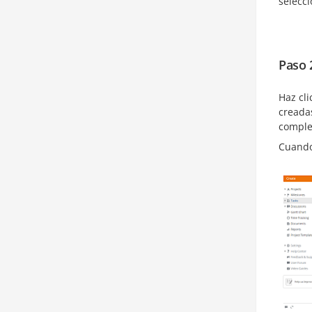
selecc
Paso 2
Haz cli
creadas
complet
Cuando 