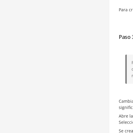
Para c
Paso 
Cambia
signifi
Abre la
Selecci
Se cre