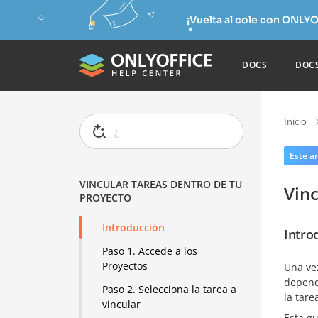
¡Vuelta al cole con ONLYO
DOCS
DOC
Inicio
Este ar
VINCULAR TAREAS DENTRO DE TU
Vinc
PROYECTO
Introducción
Intro
Paso 1. Accede a los
Proyectos
Una vez
depend
Paso 2. Selecciona la tarea a
la tare
vincular
Esta gu