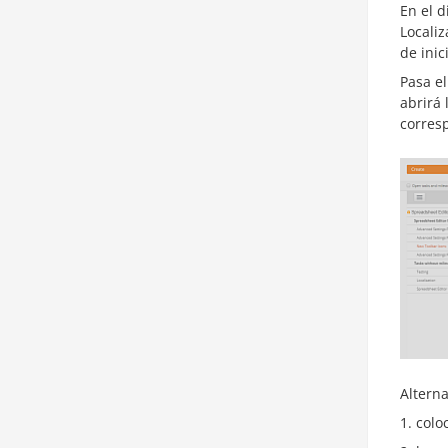
En el d
Localiz
de inic
Pasa el
abrirá
corresp
Altern
coloc