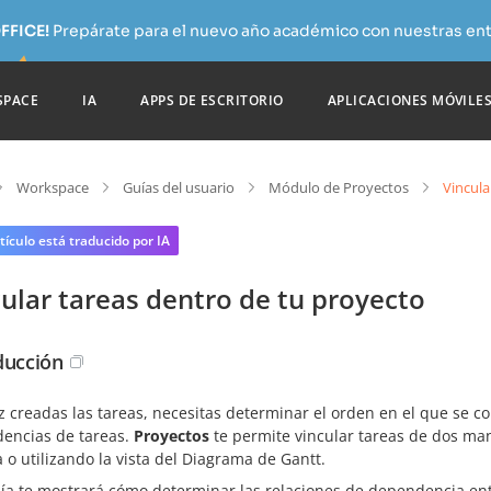
FFICE!
Prepárate para el nuevo año académico con nuestras ent
SPACE
IA
APPS DE ESCRITORIO
APLICACIONES MÓVILE
Workspace
Guías del usuario
Módulo de Proyectos
Vincula
tículo está traducido por IA
ular tareas dentro de tu proyecto
ducción
 creadas las tareas, necesitas determinar el orden en el que se co
encias de tareas.
Proyectos
te permite vincular tareas de dos man
a o utilizando la vista del Diagrama de Gantt.
ía te mostrará cómo determinar las relaciones de dependencia entr