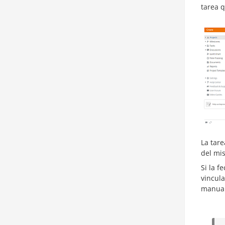
tarea 
La tare
del mis
Si la f
vincula
manua