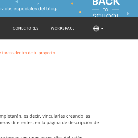
radas especiales del blog.
S
CONECTORES
WORKSPACE
r tareas dentro de tu proyecto
mpletarán, es decir, vincularlas creando las
eras diferentes: en la página de descripción de
e tareas con unos pocos clics del ratón.