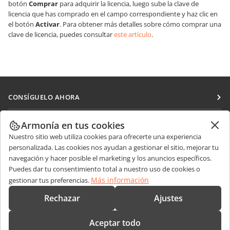
botón
Comprar
para adquirir la licencia, luego sube la clave de
licencia que has comprado en el campo correspondiente y haz clic en
el botón
Activar
. Para obtener más detalles sobre cómo comprar una
clave de licencia, puedes consultar
este artículo
.
CONSÍGUELO AHORA
Docs
COLABORAR
Armonía en tus cookies
DocSpace
Nuestro sitio web utiliza cookies para ofrecerte una experiencia
Para colaboradores
RECIBIR NOTICIAS
personalizada. Las cookies nos ayudan a gestionar el sitio, mejorar tu
Workspace
Para traductores
navegación y hacer posible el marketing y los anuncios específicos.
Blog
Conectores
Puedes dar tu consentimiento total a nuestro uso de cookies o
OBTENER AYUDA
Para influencers
Más información
gestionar tus preferencias.
Aplicaciones de escritorio
Foro
Vacantes
CONTÁCTENOS
Rechazar
Ajustes
Aplicaciones móviles
Cursos de formación
Preguntas de ventas
sales@onlyoffice.com
onlyoffice.com
Aceptar todo
Webinars
Consultas de socios
partners@onlyoffice.com