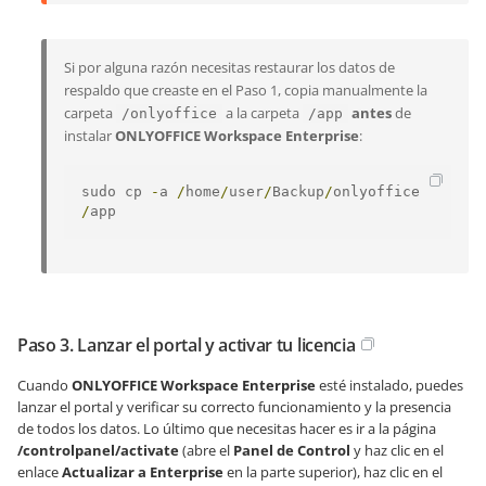
Si por alguna razón necesitas restaurar los datos de
respaldo que creaste en el Paso 1, copia manualmente la
carpeta
a la carpeta
antes
de
/onlyoffice
/app
instalar
ONLYOFFICE Workspace Enterprise
:
sudo cp 
-
a 
/
home
/
user
/
Backup
/
onlyoffice 
/
app
Paso 3. Lanzar el portal y activar tu licencia
Cuando
ONLYOFFICE Workspace Enterprise
esté instalado, puedes
lanzar el portal y verificar su correcto funcionamiento y la presencia
de todos los datos. Lo último que necesitas hacer es ir a la página
/controlpanel/activate
(abre el
Panel de Control
y haz clic en el
enlace
Actualizar a Enterprise
en la parte superior), haz clic en el