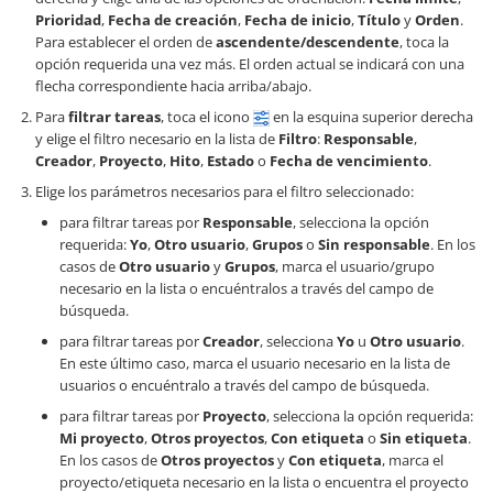
Prioridad
,
Fecha de creación
,
Fecha de inicio
,
Título
y
Orden
.
Para establecer el orden de
ascendente/descendente
, toca la
opción requerida una vez más. El orden actual se indicará con una
flecha correspondiente hacia arriba/abajo.
Para
filtrar tareas
, toca el icono
en la esquina superior derecha
y elige el filtro necesario en la lista de
Filtro
:
Responsable
,
Creador
,
Proyecto
,
Hito
,
Estado
o
Fecha de vencimiento
.
Elige los parámetros necesarios para el filtro seleccionado:
para filtrar tareas por
Responsable
, selecciona la opción
requerida:
Yo
,
Otro usuario
,
Grupos
o
Sin responsable
. En los
casos de
Otro usuario
y
Grupos
, marca el usuario/grupo
necesario en la lista o encuéntralos a través del campo de
búsqueda.
para filtrar tareas por
Creador
, selecciona
Yo
u
Otro usuario
.
En este último caso, marca el usuario necesario en la lista de
usuarios o encuéntralo a través del campo de búsqueda.
para filtrar tareas por
Proyecto
, selecciona la opción requerida:
Mi proyecto
,
Otros proyectos
,
Con etiqueta
o
Sin etiqueta
.
En los casos de
Otros proyectos
y
Con etiqueta
, marca el
proyecto/etiqueta necesario en la lista o encuentra el proyecto