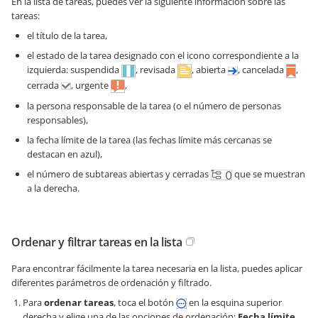
En la lista de tareas, puedes ver la siguiente información sobre las
tareas:
el título de la tarea,
el estado de la tarea designado con el icono correspondiente a la
izquierda: suspendida
, revisada
, abierta
, cancelada
,
cerrada
, urgente
,
la persona responsable de la tarea (o el número de personas
responsables),
la fecha límite de la tarea (las fechas límite más cercanas se
destacan en azul),
el número de subtareas abiertas y cerradas
que se muestran
a la derecha.
Ordenar y filtrar tareas en la lista
Para encontrar fácilmente la tarea necesaria en la lista, puedes aplicar
diferentes parámetros de ordenación y filtrado.
Para
ordenar tareas
, toca el botón
en la esquina superior
derecha y elige una de las opciones de ordenación:
Fecha límite
,