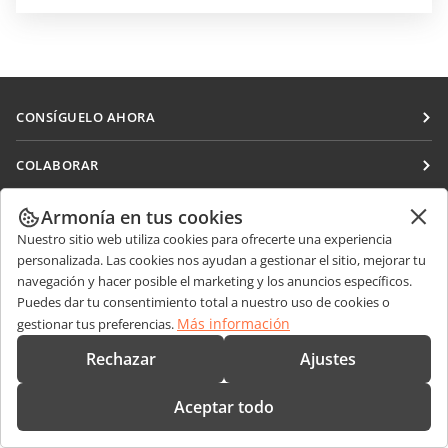
CONSÍGUELO AHORA
Docs
COLABORAR
DocSpace
Para colaboradores
RECIBIR NOTICIAS
Armonía en tus cookies
Workspace
Para traductores
Nuestro sitio web utiliza cookies para ofrecerte una experiencia
Blog
Conectores
personalizada. Las cookies nos ayudan a gestionar el sitio, mejorar tu
OBTENER AYUDA
Para influencers
navegación y hacer posible el marketing y los anuncios específicos.
Aplicaciones de escritorio
Foro
Vacantes
Puedes dar tu consentimiento total a nuestro uso de cookies o
CONTÁCTENOS
Aplicaciones móviles
Más información
gestionar tus preferencias.
Cursos de formación
Preguntas de ventas
sales@onlyoffice.com
Rechazar
Ajustes
onlyoffice.com
Webinars
Consultas de socios
partners@onlyoffice.com
© Ascensio System SIA 2026. Todos los derechos reservados
Documentos técnicos
Aceptar todo
Consultas de prensa
press@onlyoffice.com
Formulario de contacto de soporte
Solicitar una llamada