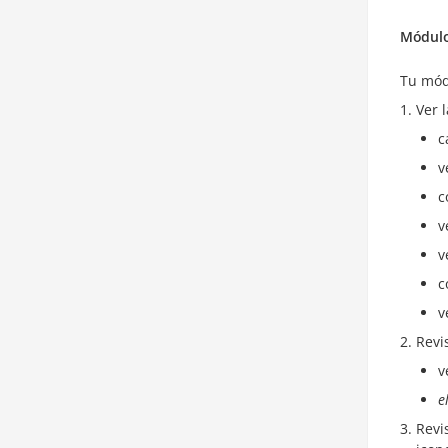
Módulo
Tu mó
Ver 
c
v
c
v
v
c
v
Revi
v
e
Revi