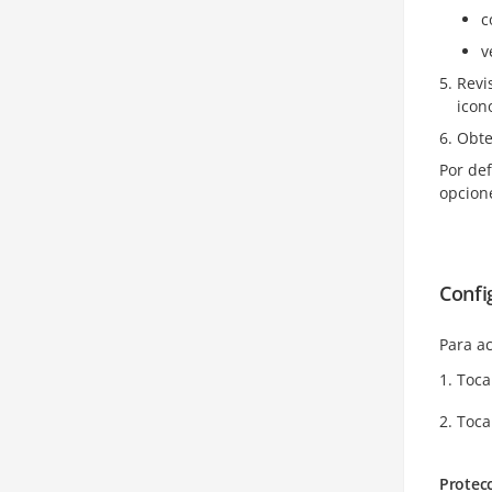
c
v
Revi
icon
Obte
Por def
opcione
Confi
Para ac
Toca
Toca
Protec