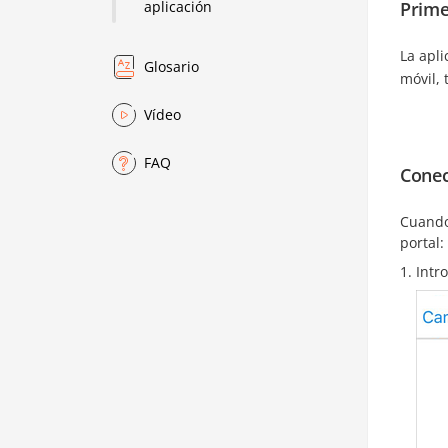
Prime
aplicación
La apl
Glosario
móvil, 
Vídeo
FAQ
Conec
Cuando 
portal:
Intr