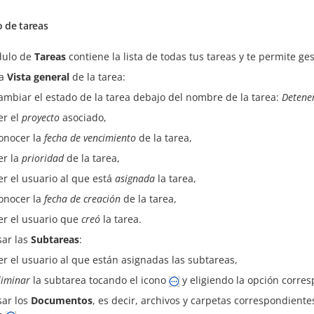
 de tareas
dulo de
Tareas
contiene la lista de todas tus tareas y te permite ge
la
Vista general
de la tarea:
ambiar el estado de la tarea debajo del nombre de la tarea:
Detene
er el
proyecto
asociado,
onocer la
fecha de vencimiento
de la tarea,
er la
prioridad
de la tarea,
er el usuario al que está
asignada
la tarea,
onocer la
fecha de creación
de la tarea,
er el usuario que
creó
la tarea.
sar las
Subtareas
:
er el usuario al que están asignadas las subtareas,
liminar
la subtarea tocando el icono
y eligiendo la opción corre
sar los
Documentos
, es decir, archivos y carpetas correspondiente