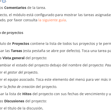
o
.
los
Comentarios
de la tarea.
ecto, el módulo está configurado para mostrar las tareas asignada
rado, por favor consulta
la siguiente guía
.
 de proyectos
dulo de
Proyectos
contiene la lista de todos tus proyectos y te per
sar las
Tareas
(esta pestaña se abre por defecto). Toca una tarea p
la
Vista general
del proyecto:
ambiar el estado del proyecto debajo del nombre del proyecto:
Pau
er el
gestor del proyecto
,
er el
equipo
asociado. Toca este elemento del menú para ver más i
er la
fecha de creación
del proyecto.
sar la lista de
Hitos
del proyecto con sus fechas de vencimiento y 
las
Discusiones
del proyecto:
er el título de la discusión,