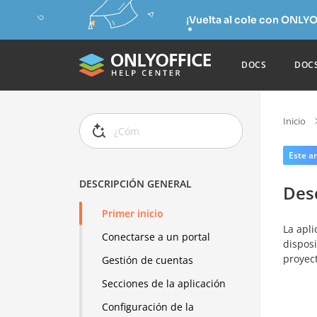
¡Vuelta al cole con ONLYO
DOCS
DOC
Inicio
Este ar
DESCRIPCIÓN GENERAL
Des
Primer inicio
La apl
Conectarse a un portal
disposi
proyec
Gestión de cuentas
Secciones de la aplicación
Configuración de la