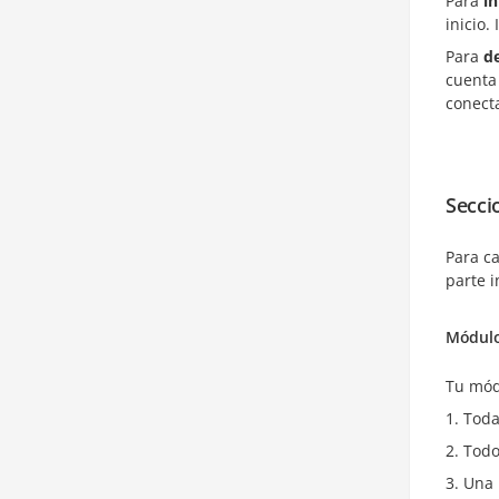
Para
in
inicio.
Para
d
cuenta 
conecta
Secci
Para c
parte i
Módulo
Tu mó
Toda
Todo
Una 