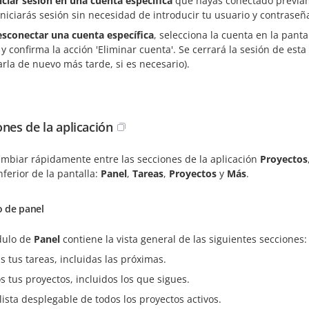
iciar sesión en una cuenta específica
que hayas conectado previame
 Iniciarás sesión sin necesidad de introducir tu usuario y contraseñ
esconectar una cuenta específica
, selecciona la cuenta en la pant
y confirma la acción 'Eliminar cuenta'. Se cerrará la sesión de esta
rla de nuevo más tarde, si es necesario).
ones de la aplicación
ambiar rápidamente entre las secciones de la aplicación
Proyectos
nferior de la pantalla:
Panel
,
Tareas
,
Proyectos
y
Más
.
 de panel
dulo de
Panel
contiene la vista general de las siguientes secciones:
s tus tareas, incluidas las próximas.
s tus proyectos, incluidos los que sigues.
lista desplegable de todos los proyectos activos.