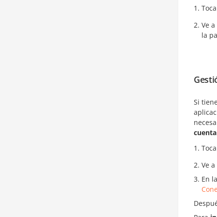
Toca
Ve a
la p
Gesti
Si tien
aplica
necesar
cuenta
Toca
Ve a
En l
Cone
Después