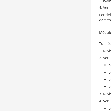
icon
Ver 
Por def
de filt
Módulo
Tu mó
Revi
Ver 
c
v
v
v
Revi
Ver 
v