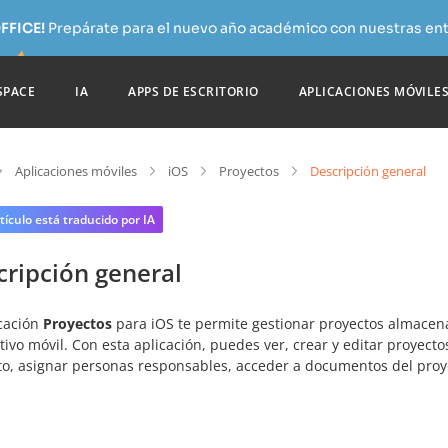
FFICE!
Prepárate para el nuevo año académico con nuestras ent
SPACE
IA
APPS DE ESCRITORIO
APLICACIONES MÓVILE
Aplicaciones móviles
iOS
Proyectos
Descripción general
tículo está traducido por IA
cripción general
icación
Proyectos
para iOS te permite gestionar proyectos almace
tivo móvil. Con esta aplicación, puedes ver, crear y editar proyecto
to, asignar personas responsables, acceder a documentos del proye