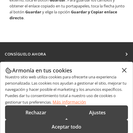
externo, toca el botón
Guardar
. Para guardar los cambios y
obtener el enlace copiado en tu portapapeles, toca la flecha junto
al botón
Guardar
y elige la opción
Guardar y Copiar enlace
directo
.
CONSÍGUELO AHORA
Docs
COLABORAR
Armonía en tus cookies
DocSpace
Nuestro sitio web utiliza cookies para ofrecerte una experiencia
Para colaboradores
RECIBIR NOTICIAS
personalizada. Las cookies nos ayudan a gestionar el sitio, mejorar tu
Workspace
Para traductores
navegación y hacer posible el marketing y los anuncios específicos.
Blog
Conectores
Puedes dar tu consentimiento total a nuestro uso de cookies o
OBTENER AYUDA
Para influencers
Más información
gestionar tus preferencias.
Aplicaciones de escritorio
Foro
Vacantes
CONTÁCTENOS
Rechazar
Ajustes
Aplicaciones móviles
Cursos de formación
Preguntas de ventas
sales@onlyoffice.com
onlyoffice.com
Aceptar todo
Webinars
Consultas de socios
partners@onlyoffice.com
© Ascensio System SIA 2026. Todos los derechos reservados