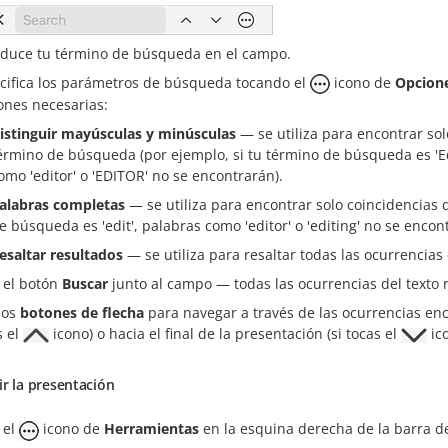
oduce tu término de búsqueda en el campo.
cifica los parámetros de búsqueda tocando el
icono de
Opcion
ones necesarias:
istinguir mayúsculas y minúsculas
— se utiliza para encontrar sol
érmino de búsqueda (por ejemplo, si tu término de búsqueda es 'Ed
omo 'editor' o 'EDITOR' no se encontrarán).
alabras completas
— se utiliza para encontrar solo coincidencias 
e búsqueda es 'edit', palabras como 'editor' o 'editing' no se encon
esaltar resultados
— se utiliza para resaltar todas las ocurrencias
 el botón
Buscar
junto al campo — todas las ocurrencias del texto r
los
botones de flecha
para navegar a través de las ocurrencias enco
s el
icono) o hacia el final de la presentación (si tocas el
ico
r la presentación
 el
icono de
Herramientas
en la esquina derecha de la barra d