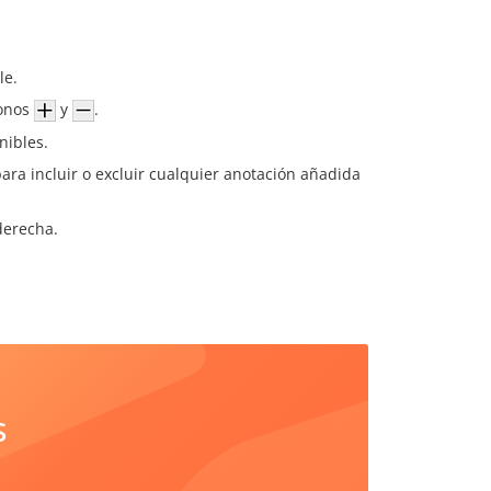
le.
conos
y
.
nibles.
ara incluir o excluir cualquier anotación añadida
derecha.
S