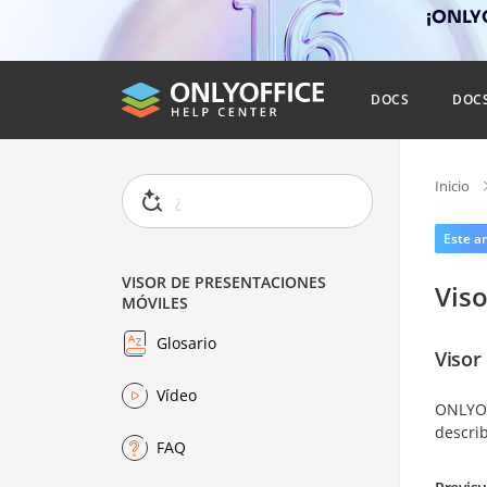
¡ONLYO
DOCS
DOC
Inicio
Este ar
VISOR DE PRESENTACIONES
Vis
MÓVILES
Glosario
Visor
Vídeo
ONLYO
describ
FAQ