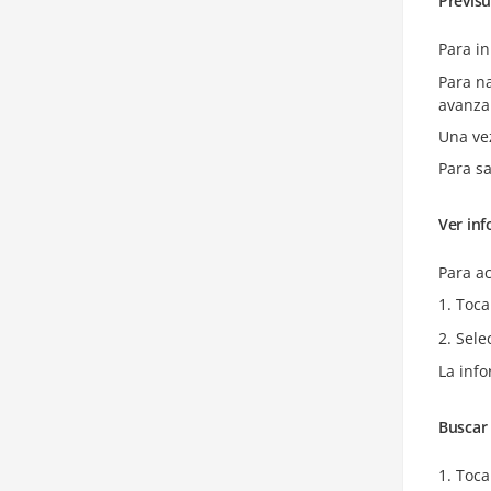
Previsu
Para in
Para na
avanzar
Una vez
Para sa
Ver inf
Para ac
Toca
Sele
La info
Buscar 
Toca