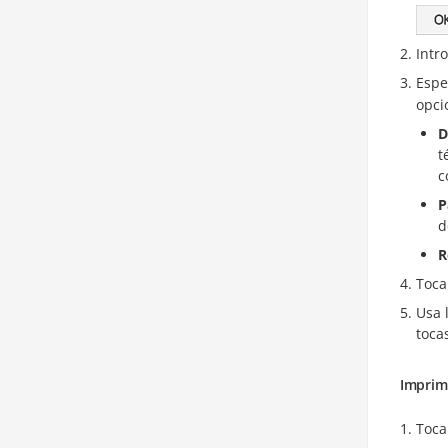
Intr
Espe
opci
D
t
c
P
d
R
Toca
Usa 
toca
Imprimi
Toca