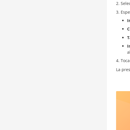
Sele
Espe
I
C
T
I
a
Toca
La pre