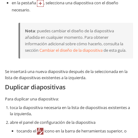
en la pestaña
, selecciona una diapositiva con el diseño
necesario.
Nota
: puedes cambiar el diseño de la diapositiva
añadida en cualquier momento. Para obtener
información adicional sobre cómo hacerlo, consulta la
sección
Cambiar el diseño de la diapositiva
de esta guía.
Se insertará una nueva diapositiva después de la seleccionada en la
lista de diapositivas existentes a la izquierda.
Duplicar diapositivas
Para duplicar una diapositiva:
toca la diapositiva necesaria en la lista de diapositivas existentes a
la izquierda,
abre el panel de configuración de la diapositiva
tocando el
icono en la barra de herramientas superior, o