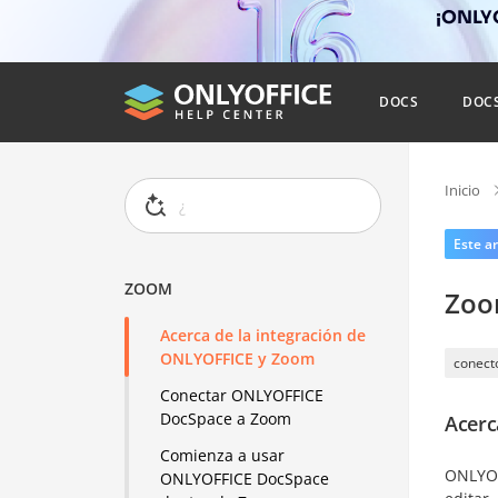
¡ONLYO
DOCS
DOC
Inicio
Este ar
ZOOM
Zo
Acerca de la integración de
ONLYOFFICE y Zoom
conect
Conectar ONLYOFFICE
DocSpace a Zoom
Acerc
Comienza a usar
ONLYOF
ONLYOFFICE DocSpace