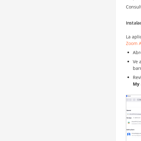
Consul
Instal
La apl
Zoom A
Abr
Ve 
bar
Rev
My 