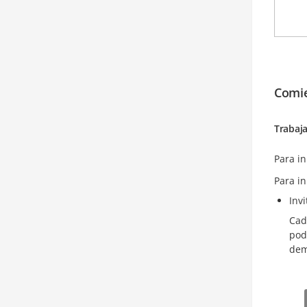
Comie
Trabaj
Para in
Para in
Inv
Cad
pod
dem