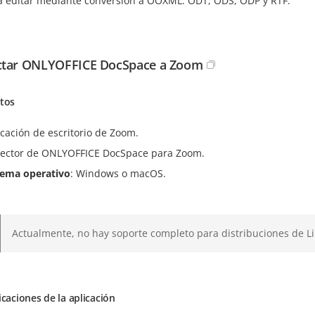
a editar mediante conversión a OOXML: ODT, ODS, ODP y RTF.
ctar ONLYOFFICE DocSpace a Zoom
itos
icación de escritorio de Zoom.
ector de ONLYOFFICE DocSpace para Zoom.
tema operativo
: Windows o macOS.
Actualmente, no hay soporte completo para distribuciones de L
icaciones de la aplicación