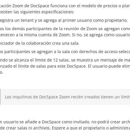
cación Zoom de DocSpace funciona con el modelo de precios o plan 
existen las siguientes especificaciones:
registra un tenant y se agrega al primer usuario como propietario.
os los demás participantes de la reunión de Zoom se agregan como 
tenecen a la misma cuenta de Zoom. Si no, se agrega como usuario
iniciador de la colaboración crea una sala.
os participantes se agregan a la sala con derechos de acceso selecc
ndo se alcanza el límite de 12 salas, se muestra un mensaje de ma
anzado el límite de salas para este DocSpace. El usuario puede eli
o.
Los inquilinos de DocSpace Zoom recién creados tienen un límit
un usuario se añade a DocSpace como invitado, no podrá crear arc
de crear salas ni archivos. Espere a que el propietario o administr