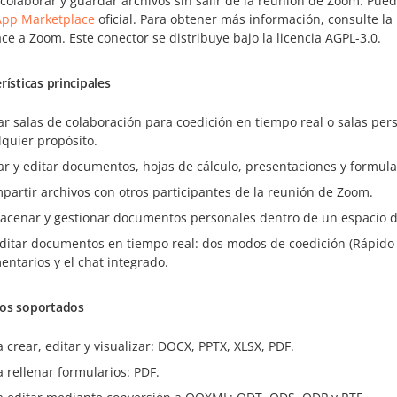
, colaborar y guardar archivos sin salir de la reunión de Zoom. P
pp Marketplace
oficial. Para obtener más información, consulte la
e a Zoom. Este conector se distribuye bajo la licencia AGPL-3.0.
rísticas principales
ar salas de colaboración para coedición en tiempo real o salas per
lquier propósito.
ar y editar documentos, hojas de cálculo, presentaciones y formula
partir archivos con otros participantes de la reunión de Zoom.
acenar y gestionar documentos personales dentro de un espacio 
ditar documentos en tiempo real: dos modos de coedición (Rápido y
entarios y el chat integrado.
os soportados
a crear, editar y visualizar: DOCX, PPTX, XLSX, PDF.
a rellenar formularios: PDF.