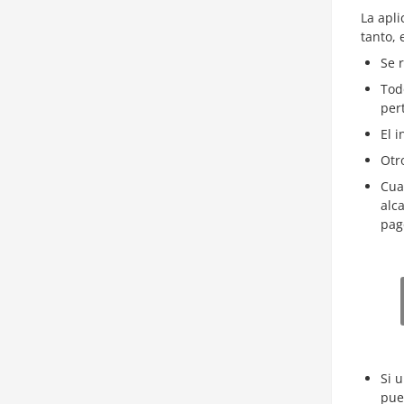
La apli
tanto, 
Se 
Tod
per
El 
Otr
Cua
alc
pag
Si 
pue