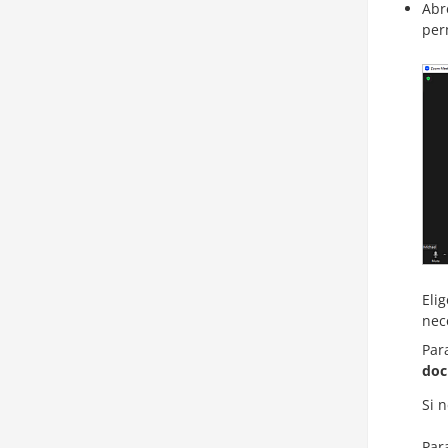
Abr
per
Eli
nece
Par
do
Si 
Par