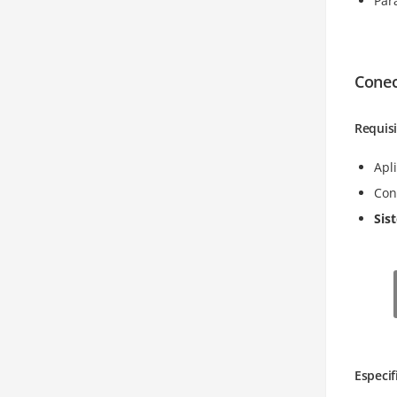
Par
Cone
Requis
Apl
Con
Sis
Especif