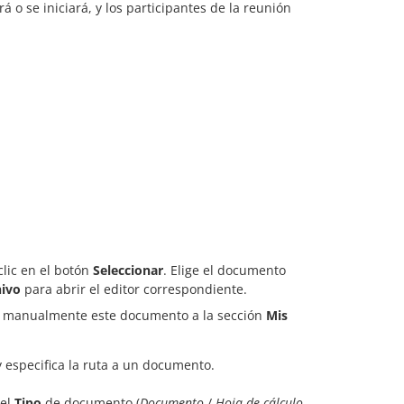
 o se iniciará, y los participantes de la reunión
clic en el botón
Seleccionar
. Elige el documento
hivo
para abrir el editor correspondiente.
ar manualmente este documento a la sección
Mis
 especifica la ruta a un documento.
 el
Tipo
de documento (
Documento
/
Hoja de cálculo