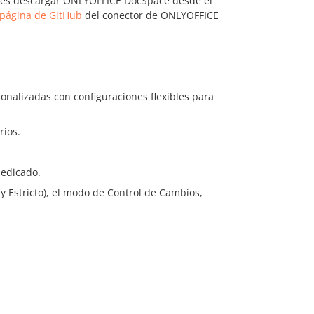
uedes descargar ONLYOFFICE DocSpace desde el
página de GitHub
del conector de ONLYOFFICE
sonalizadas con configuraciones flexibles para
rios.
dedicado.
 Estricto), el modo de Control de Cambios,