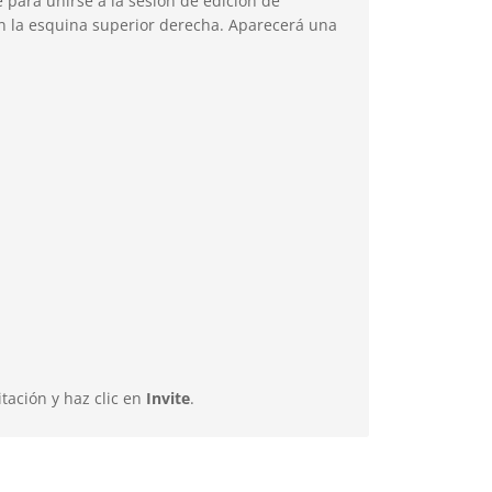
 para unirse a la sesión de edición de
 la esquina superior derecha. Aparecerá una
tación y haz clic en
Invite
.