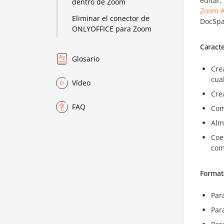
editar
dentro de Zoom
Zoom A
Eliminar el conector de
DocSpac
ONLYOFFICE para Zoom
Caracte
Glosario
Cre
cua
Vídeo
Cre
FAQ
Com
Alm
Coe
com
Format
Par
Par