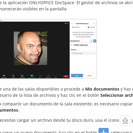
e la aplicación ONLYOFFICE DocSpace. El gestor de archivos se abrirá
manecerán visibles en la pantalla:
ge una de las salas disponibles o procede a
Mis documentos
y haz 
sario de la lista de archivos y haz clic en el botón
Seleccionar arc
a compartir un documento de la sala existente, es necesario copi
cumentos
.
necesitas cargar un archivo desde tu disco duro, usa el icono
y
a crear un nuevo documento, haz clic en el botón
, selecciona