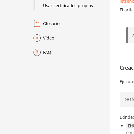
letsenc
Usar certificados propios
El artí
Glosario
Vídeo
FAQ
Creac
Ejecute
bash
Dónde:
EM
cor