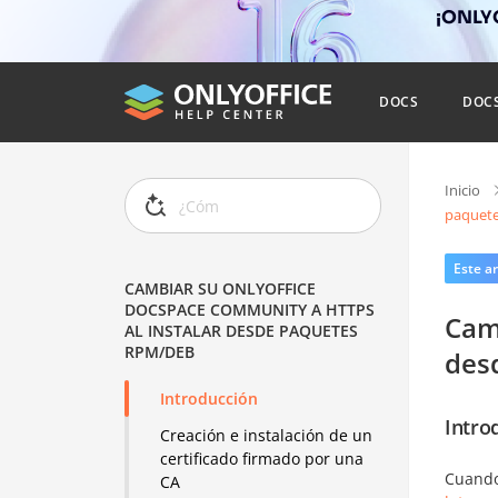
¡ONLYO
DOCS
DOC
Inicio
paquet
Este ar
CAMBIAR SU ONLYOFFICE
DOCSPACE COMMUNITY A HTTPS
Cam
AL INSTALAR DESDE PAQUETES
RPM/DEB
des
Introducción
Intro
Creación e instalación de un
certificado firmado por una
Cuando
CA