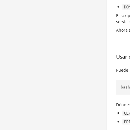
DO
El scri
servic
Ahora s
Usar 
Puede u
bash
Dónde:
CE
PR