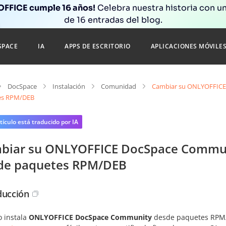
FFICE cumple 16 años!
Celebra nuestra historia con un
de 16 entradas del blog.
SPACE
IA
APPS DE ESCRITORIO
APLICACIONES MÓVILE
DocSpace
Instalación
Comunidad
Cambiar su ONLYOFFICE 
es RPM/DEB
tículo está traducido por IA
biar su ONLYOFFICE DocSpace Communi
de paquetes RPM/DEB
ducción
 instala
ONLYOFFICE DocSpace Community
desde paquetes RPM/DE