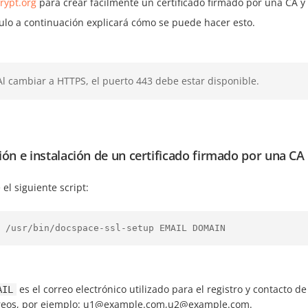
rypt.org
para crear fácilmente un certificado firmado por una CA y
culo a continuación explicará cómo se puede hacer esto.
Al cambiar a HTTPS, el puerto 443 debe estar disponible.
ión e instalación de un certificado firmado por una CA
 el siguiente script:
 /usr/bin/docspace-ssl-setup EMAIL DOMAIN
es el correo electrónico utilizado para el registro y contacto 
AIL
reos, por ejemplo: u1@example.com,u2@example.com.