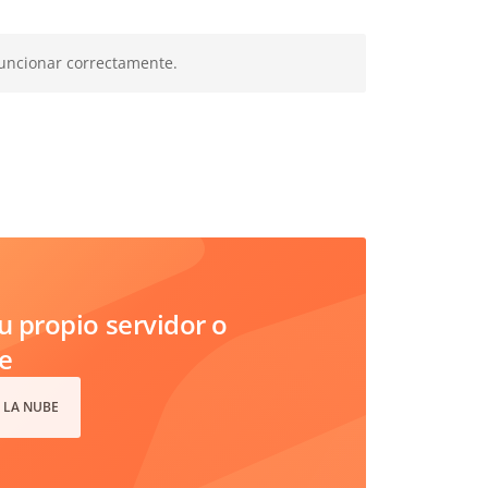
funcionar correctamente.
 propio servidor o
e
 LA NUBE