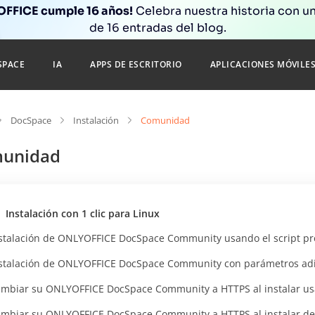
FFICE cumple 16 años!
Celebra nuestra historia con un
de 16 entradas del blog.
SPACE
IA
APPS DE ESCRITORIO
APLICACIONES MÓVILE
DocSpace
Instalación
Comunidad
unidad
Instalación con 1 clic para Linux
stalación de ONLYOFFICE DocSpace Community usando el script p
stalación de ONLYOFFICE DocSpace Community con parámetros adic
mbiar su ONLYOFFICE DocSpace Community a HTTPS al instalar u
mbiar su ONLYOFFICE DocSpace Community a HTTPS al instalar d