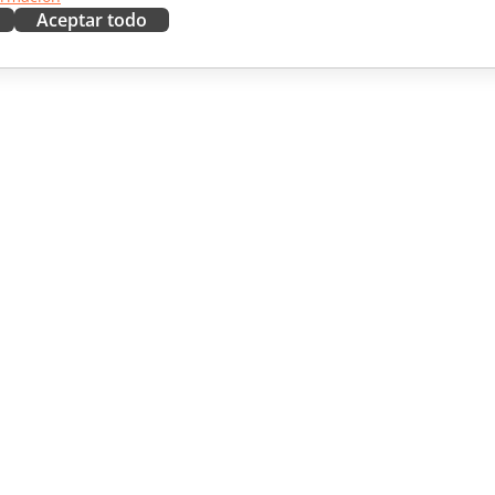
Aceptar todo
RAR
OBTENER AYUDA
aboradores
Foro
ductores
Cursos de formación
uencers
Webinars
Documentos técnicos
 NOTICIAS
Formulario de contacto de
soporte
Solicitar demo
© A