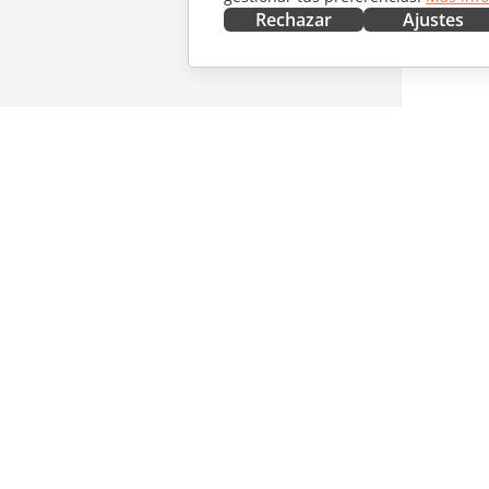
Rechazar
Ajustes
CONSÍGUELO AHORA
COLABO
Docs
Para col
DocSpace
Para tra
Workspace
Para infl
Conectores
Vacantes
Aplicaciones de escritorio
RECIBIR
Aplicaciones móviles
Blog
ONLYOFFICE.COM