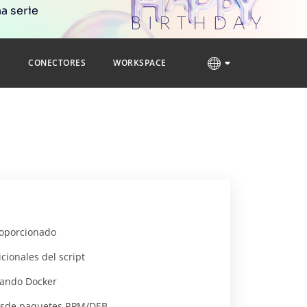
a serie
S
CONECTORES
WORKSPACE
roporcionado
ionales del script
sando Docker
esde paquetes RPM/DEB