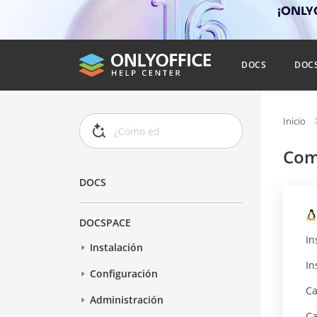
¡ONLYO
DOCS
DOC
Inicio
Com
DOCS
DOCSPACE
In
Instalación
In
Configuración
Ca
Administración
Ca