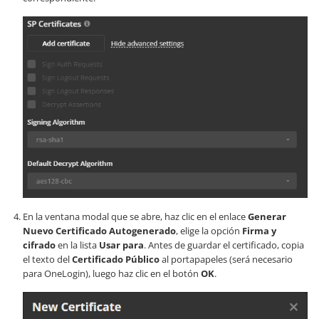
En la ventana modal que se abre, haz clic en el enlace
Generar
Nuevo Certificado Autogenerado
, elige la opción
Firma y
cifrado
en la lista
Usar para
. Antes de guardar el certificado, copia
el texto del
Certificado Público
al portapapeles (será necesario
para OneLogin), luego haz clic en el botón
OK
.