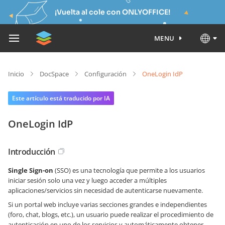
¡Vuelta al cole con ONLYOFFICE!
MENU
Inicio
DocSpace
Configuración
OneLogin IdP
Este artículo está traducido por IA
OneLogin IdP
Introducción
Single Sign-on
(SSO) es una tecnología que permite a los usuarios
iniciar sesión solo una vez y luego acceder a múltiples
aplicaciones/servicios sin necesidad de autenticarse nuevamente.
Si un portal web incluye varias secciones grandes e independientes
(foro, chat, blogs, etc.), un usuario puede realizar el procedimiento de
autenticación en uno de los servicios y automáticamente obtener