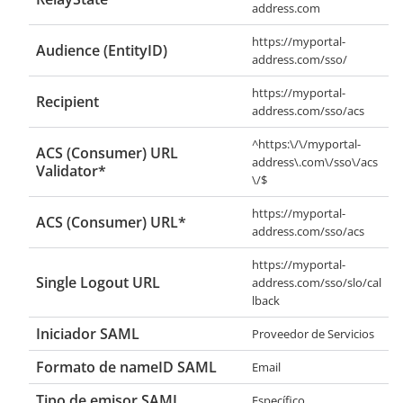
address.com
https://myportal-
Audience (EntityID)
address.com/sso/
https://myportal-
Recipient
address.com/sso/acs
^https:\/\/myportal-
ACS (Consumer) URL
address\.com\/sso\/acs
Validator*
\/$
https://myportal-
ACS (Consumer) URL*
address.com/sso/acs
https://myportal-
Single Logout URL
address.com/sso/slo/cal
lback
Iniciador SAML
Proveedor de Servicios
Formato de nameID SAML
Email
Tipo de emisor SAML
Específico