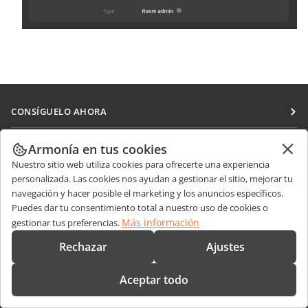
CONSÍGUELO AHORA
Docs
COLABORAR
Armonía en tus cookies
DocSpace
Nuestro sitio web utiliza cookies para ofrecerte una experiencia
Para colaboradores
RECIBIR NOTICIAS
personalizada. Las cookies nos ayudan a gestionar el sitio, mejorar tu
Workspace
Para traductores
navegación y hacer posible el marketing y los anuncios específicos.
Blog
Conectores
Puedes dar tu consentimiento total a nuestro uso de cookies o
OBTENER AYUDA
Para influencers
Más información
gestionar tus preferencias.
Aplicaciones de escritorio
Foro
Vacantes
CONTÁCTENOS
Rechazar
Ajustes
Aplicaciones móviles
Cursos de formación
Preguntas de ventas
sales@onlyoffice.com
onlyoffice.com
Aceptar todo
Webinars
Consultas de socios
partners@onlyoffice.com
© Ascensio System SIA 2026. Todos los derechos reservados
Documentos técnicos