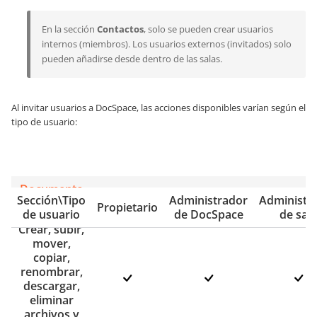
En la sección
Contactos
, solo se pueden crear usuarios
internos (miembros). Los usuarios externos (invitados) solo
pueden añadirse desde dentro de las salas.
Al invitar usuarios a DocSpace, las acciones disponibles varían según el
tipo de usuario:
Documento
Sección\Tipo
Administrador
Administr
s
Propietario
de usuario
de DocSpace
de sala
Crear, subir,
mover,
copiar,
renombrar,
descargar,
eliminar
archivos y