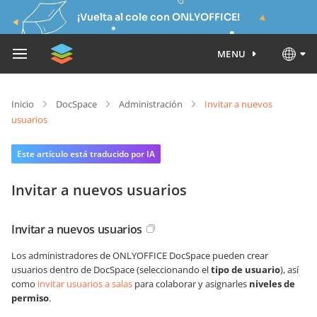
¡Vuelta al cole con ONLYOFFICE!
MENU
Inicio
DocSpace
Administración
Invitar a nuevos
usuarios
Este artículo está traducido por IA
Invitar a nuevos usuarios
Invitar a nuevos usuarios
Los administradores de ONLYOFFICE DocSpace pueden crear
usuarios dentro de DocSpace (seleccionando el
tipo de usuario
), así
como
invitar usuarios a salas
para colaborar y asignarles
niveles de
permiso
.