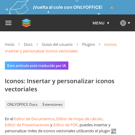
¡Vuelta al cole con ONLYOFFICE!
MENU
Inicio
Docs
Guías del usuario
Plugins
Iconos:
Insertar y personalizar iconos vectoriales
Este artículo está traducido por IA
Iconos: Insertar y personalizar iconos
vectoriales
ONLYOFFICE Docs
Extensiones
En el
Editor de Documentos
,
Editor de Hojas de cálculo
,
Editor de Presentaciones
y
Editor de PDF
, puedes insertar y
personalizar miles de iconos vectoriales utilizando el plugin